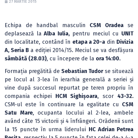
27 MARTIE 2015
Echipa de handbal masculin
CSM Oradea
se
deplasează la
Alba Iulia,
pentru meciul cu
UNIT
din localitate, contând în
etapa a 20-a
din
Divizia
A, Seria B
a ediției 2014/15. Meciul se va desfășura
sâmbătă (28.03)
, cu începere de la
ora 14:00.
Formația pregătită de
Sebastian Tudor
se situează
pe locul al 3-lea în ierarhia generală a seriei și
vine după succesul repurtat pe teren propriu în
compania echipei
HCM Sighișoara
, scor
43-32.
CSM-ul este în continuare la egalitate cu
CSM
Satu Mare
, ocupanta locului al 2-lea, ambele
având câte 15 victorii și 4 înfrângeri. Orădenii sunt
la 15 puncte în urma liderului
HC Adrian Petrea
Reșița
, respectiv la 5 puncte în fața celei de-a 4-a