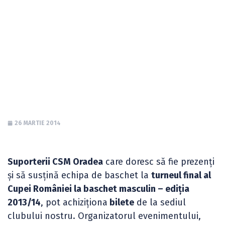
turneul final al
Cupei României la
baschet
26 MARTIE 2014
Suporterii CSM Oradea
care doresc să fie prezenți
și să susțină echipa de baschet la
turneul final al
Cupei României la baschet masculin – ediția
2013/14
, pot achiziționa
bilete
de la sediul
clubului nostru. Organizatorul evenimentului,