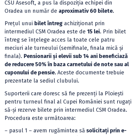
CSU Asesoft, a pus la dispoziția echipei din
Oradea un număr de
aproximativ 60 bilete.
Prețul unui
bilet întreg
achiziționat prin
intermediul CSM Oradea este de
15 lei
. Prin bilet
întreg se înțelege acces la toate cele patru
meciuri ale turneului (semifinale, finala mică și
finala).
Pensionarii și elevii sub 14 ani beneficiază
de reducere 50% în baza carnetului de note sau al
cuponului de pensie.
Aceste documente trebuie
prezentate la sediul clubului.
Suporterii care doresc să fie prezenți la Ploiești
pentru turneul final al Cupei României sunt rugați
să-și rezerve bilete prin intermediul CSM Oradea.
Procedura este următoarea:
– pasul 1 – avem rugămintea să
solicitați prin e-