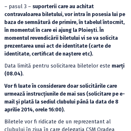
– pasul 3 –
suporterii care au achitat
contravaloarea biletului, vor intra în posesia lui pe
baza de semnătură de primire, în tabelul întocmit,
în momentul în care ei ajung la Ploiești. În
momentul revendicării biletului vi se va solicita
prezentarea unui act de identitate (carte de
identitate, certificat de naștere etc).
Data limită pentru solicitarea biletelor este
marți
(08.04).
Vor fi luate în considerare doar solicitările care
urmează instrucțiunile de mai sus (solicitare pe e-
mail și plată la sediul clubului până la data de 8
aprilie 2014, orele 16:00).
Biletele vor fi ridicate de un reprezentant al
clubului în ziua în care delegația CSM Oradea