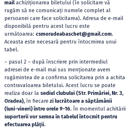
mail
achiziționarea biletului (în solicitare vă
rugăm să ne comunicați numele complet al
persoanei care face solicitarea). Adresa de e-mail
disponibilă pentru acest lucru este
următoarea:
csmoradeabaschet@gmail.com
.
Aceasta este necesară pentru întocmirea unui
tabel.
– pasul 2 – după înscriere prin intermediul
adresei de e-mail mai sus menționate avem
rugămintea de a confirma solicitarea prin a achita
contravaloarea biletului. Acest lucru se poate
realiza doar la
sediul clubului (Str. Primăriei, Nr. 3,
Oradea),
în fiecare
zi lucrătoare a săptămânii
(luni-vineri) între orele 9-16
. În momentul achitării
suporterii vor semna în tabelul întocmit pentru
efectuarea plății.