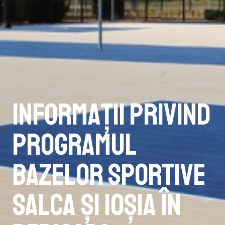
Informații privind
programul
bazelor sportive
Salca și Ioșia în