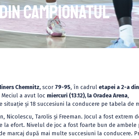
i din campionatul
Niners Chemnitz,
scor
79-95
, în cadrul
etapei a 2-a di
.
Meciul a avut loc
miercuri (13.12), la Oradea Arena
,
situație și 18 succesiuni la conducere pe tabela de m
, Nicolescu, Tarolis și Freeman. Jocul a fost extrem de 
 la efort. Nivelul de joc a fost foarte bun de ambele p
a de marcaj după mai multe succesiuni la conducere. P