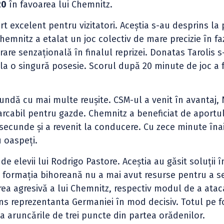
20
în favoarea lui Chemnitz.
t excelent pentru vizitatori. Aceștia s-au desprins la
hemnitz a etalat un joc colectiv de mare precizie în fa
rare senzațională în finalul reprizei. Donatas Tarolis s
 la o singură posesie. Scorul după 20 minute de joc a 
cundă cu mai multe reușite. CSM-ul a venit în avantaj, N
rcabil pentru gazde. Chemnitz a beneficiat de aportul
secunde și a revenit la conducere. Cu zece minute îna
 oaspeți.
e elevii lui Rodrigo Pastore. Aceștia au găsit soluții î
 formația bihoreană nu a mai avut resurse pentru a s
rarea agresivă a lui Chemnitz, respectiv modul de a atac
ns reprezentanta Germaniei în mod decisiv. Totul pe 
a aruncările de trei puncte din partea orădenilor.