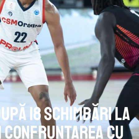
upă 18 schimbări la
n confruntarea cu