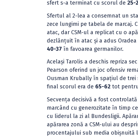
sfert s-a terminat cu scorul de
25-
Sfertul al 2-lea a consemnat un star
zece lungimi pe tabela de marcaj. C
atac, dar CSM-ul a replicat cu o apă
dezlănțuit în atac și a adus Oradea
40-37
în favoarea germanilor.
Același Tarolis a deschis repriza se
Pearson oferind un joc ofensiv rema
Ousman Krubally în spațiul de trei 
final scorul era de
65-62
tot pentru
Secvența decisivă a fost controlată d
marcând cu generozitate în timp ce
cu liderul la zi al Bundesligii. Apă
apărarea zonă a CSM-ului au despri
procentajului sub media obișnuită l