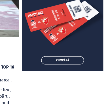
n TOP 16
arcaj.
fizic,
ărți,
rimul