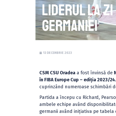
liderul la z
Germaniei
13 DECEMBRIE 2023
CSM CSU Oradea
a fost învinsă de
în FIBA Europe Cup – ediția 2023/24
cuprinzând numeroase schimbări de 
Partida a începu cu Richard, Pearson
ambele echipe având disponibilitate
germanii având inițiativa pe tabel