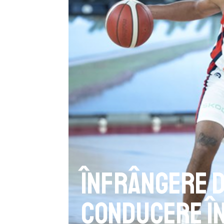
Înfrângere d
conducere î