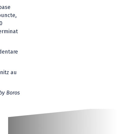
 pase
puncte,
0
terminat
identare
nitz au
by Boros