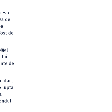
 peste
za de
-a
fost de
ijal
 lui
inte de
n atac,
e lupta
a
fondul