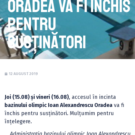
Oradea va fi închis
pentru
susținători
12 AUGUST 2019
Joi (15.08) și vineri (16.08)
, accesul în incinta
bazinului olimpic Ioan Alexandrescu Oradea
va fi
închis pentru susținători. Mulțumim pentru
înțelegere.
Administrația bazinului olimpic Ioan Alexandrescu