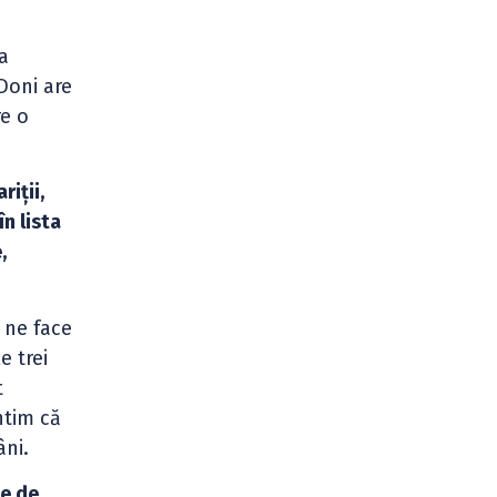
-a
Doni are
re o
riții,
în lista
,
ne face
e trei
t
ntim că
âni.
ce de