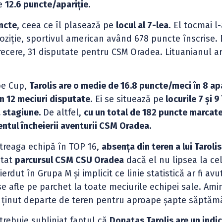
de
12.6 puncte/apariție.
uncte
, ceea ce îl plasează pe
locul al 7-lea
. El tocmai l
ziție, sportivul american având 678 puncte înscrise. 
trecere, 31 disputate pentru CSM Oradea. Lituanianul a
pe Cup,
Tarolis are o medie de 16.8 puncte/meci în 8 apa
în 12 meciuri disputate
. Ei se situează pe
locurile 7 și 9 
 stagiune.
De altfel,
cu un total de 182 puncte marcate
entul încheierii aventurii CSM Oradea.
ntreaga echipă în TOP 16,
absența din teren a lui Tarolis
ătat
parcursul CSM CSU Oradea
dacă el nu lipsea la cel
erdut în Grupa M și implicit ce linie statistică ar fi avu
 se afle pe parchet la toate meciurile echipei sale. Ami
a ținut departe de teren pentru aproape șapte săptăm
trebuie subliniat faptul că
Donatas Tarolis are un indi