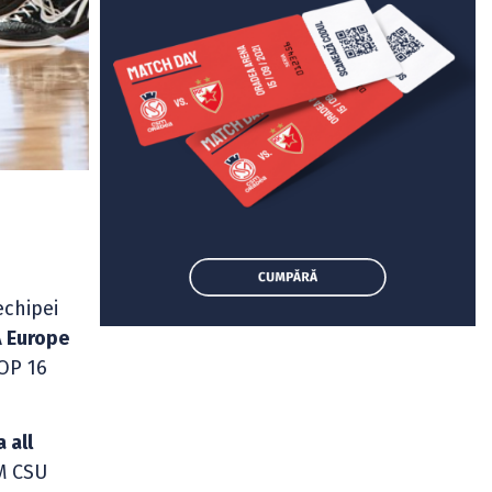
echipei
A Europe
TOP 16
a all
SM CSU