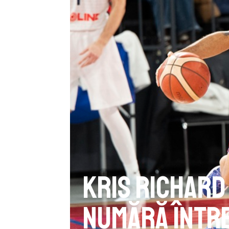
Kris Richard
numără între