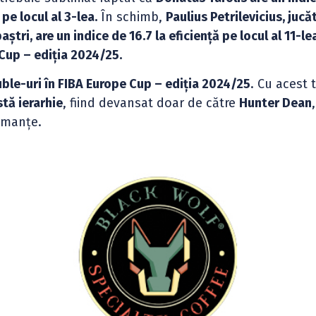
 pe locul al 3-lea.
În schimb,
Paulius Petrilevicius, jucă
tri, are un indice de 16.7 la eficiență pe locul al 11-lea
 Cup – ediția 2024/25.
uble-uri în FIBA Europe Cup – ediția 2024/25
. Cu acest 
stă ierarhie
, fiind devansat doar de către
Hunter Dean
ormanțe.