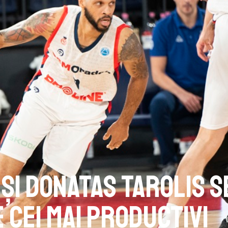
 și Donatas Tarolis s
 cei mai productivi