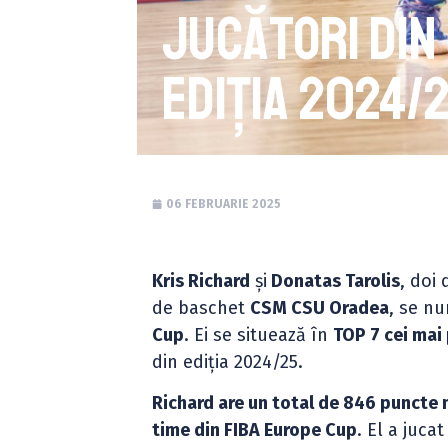
jucători din
ediția 2024/
06 FEBRUARIE 2025
Kris Richard
și
Donatas Tarolis
, doi 
de baschet
CSM CSU Oradea
, se nu
Cup
. Ei se situează în
TOP 7 cei mai 
din ediția 2024/25.
Richard are un total de 846 puncte
time din FIBA Europe Cup
. El a juca