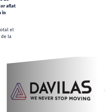
tor aflat
 în
total el
, de la