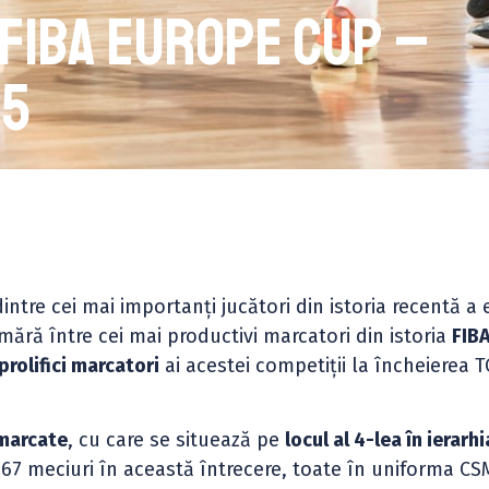
 FIBA Europe Cup –
25
dintre cei mai importanți jucători din istoria recentă a 
mără între cei mai productivi marcatori din istoria
FIB
prolifici marcatori
ai acestei competiții la încheierea 
 marcate
, cu care se situează pe
locul al 4-lea în ierarhi
t 67 meciuri în această întrecere, toate în uniforma C