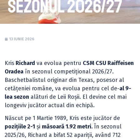
sezonul 2026/27
13 IUNIE 2026
Kris
Richard
va evolua pentru
CSM CSU Raiffeisen
Oradea
în sezonul competițional 2026/27.
Baschetbalistul originar din Texas, posesor al
cetățeniei române, va evolua pentru cel de-
al 9-
lea sezon
alături de Leii Roșii. El devine cel mai
longeviv jucător actual din echipă.
Născut pe 1 Martie 1989, Kris este jucător de
pozițiile 2-1
și
măsoară 1.92 metri.
În sezonul
2025/26, Richard a bifat 52 apariții, având 712