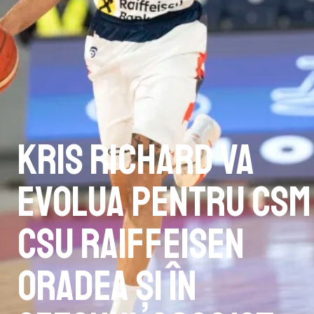
Kris Richard va
evolua pentru CSM
CSU Raiffeisen
Oradea și în