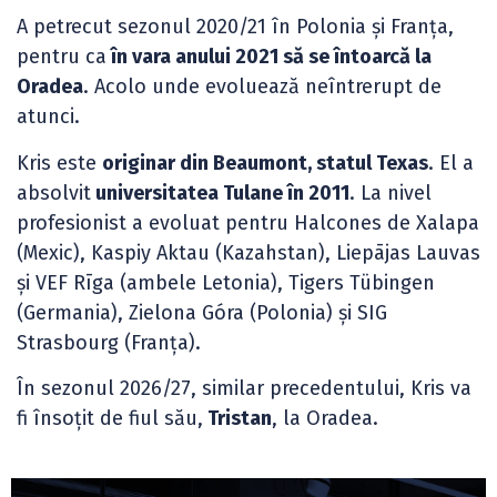
A petrecut sezonul 2020/21 în Polonia și Franța,
pentru ca
în vara anului 2021 să se întoarcă la
Oradea
. Acolo unde evoluează neîntrerupt de
atunci.
Kris este
originar din Beaumont, statul Texas
. El a
absolvit
universitatea Tulane în 2011
. La nivel
profesionist a evoluat pentru Halcones de Xalapa
(Mexic), Kaspiy Aktau (Kazahstan), Liepājas Lauvas
și VEF Rīga (ambele Letonia), Tigers Tübingen
(Germania), Zielona Góra (Polonia) și SIG
Strasbourg (Franța).
În sezonul 2026/27, similar precedentului, Kris va
fi însoțit de fiul său,
Tristan
, la Oradea.