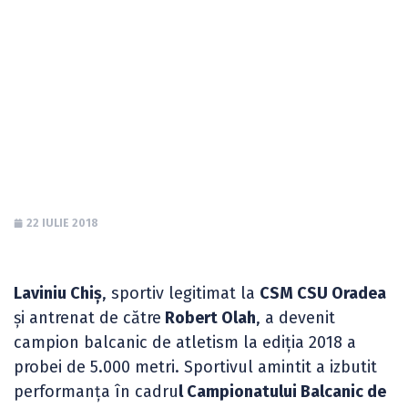
Balcanic de
atletism pentru
seniori
22 IULIE 2018
Laviniu Chiș
, sportiv legitimat la
CSM CSU Oradea
și antrenat de către
Robert Olah
, a devenit
campion balcanic de atletism la ediția 2018 a
probei de 5.000 metri. Sportivul amintit a izbutit
performanța în cadru
l Campionatului Balcanic de