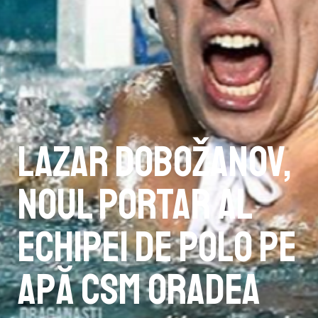
Lazar Dobožanov,
noul portar al
echipei de polo pe
apă CSM Oradea