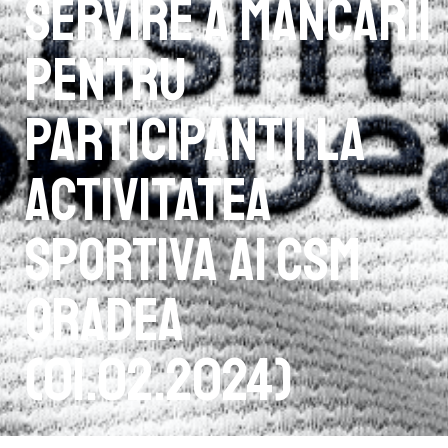
servire a mâncării
pentru
participantii la
activitatea
sportiva ai CSM
Oradea
(01.02.2024)