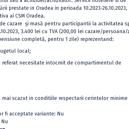
i sau a achizitiei/achizitiilor: Servicii hoteliere si de
ării prestate in Oradea in perioada 10.2023-26.10.2023,
rtiva ai CSM Oradea.
de cazare și masă pentru participantii la activitatea s
10.2023, 3.400 lei cu TVA (200,00 lei cazare/persoana/z
ensiune completă, pentru 1 zile) reprezentand:
bugetul local;
orm referat necesitate intocmit de compartimentul de
el mai scazut in conditiile respectarii cerintelor minime
or fi acceptate variante: Nu
i Nu