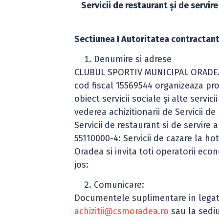
Servicii de restaurant şi de servir
Sectiunea I Autoritatea contractan
Denumire si adrese
CLUBUL SPORTIV MUNICIPAL ORADEA cu 
cod fiscal 15569544 organizeaza pro
obiect servicii sociale şi alte servic
vederea achizitionarii de Servicii d
Servicii de restaurant si de servire 
55110000-4: Servicii de cazare la hot
Oradea si invita toti operatorii ec
jos:
Comunicare:
Documentele suplimentare in legatur
achizitii@csmoradea.ro
sau la sediu