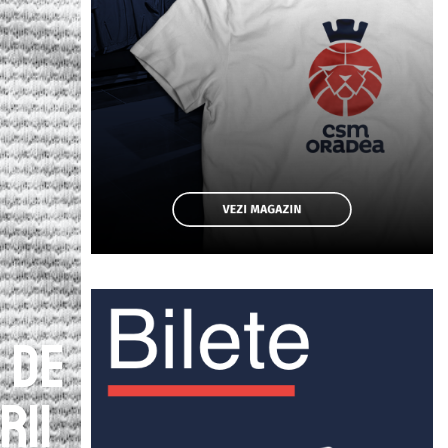
 de
rii