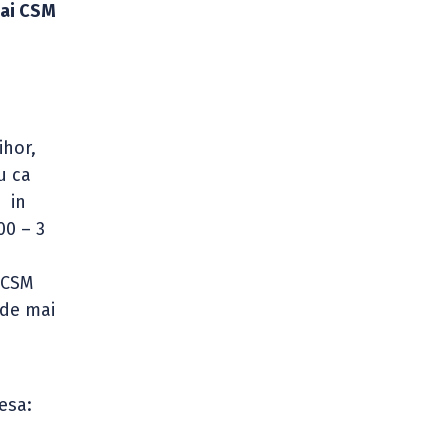
a ai CSM
ihor,
u ca
, in
00 – 3
V
i CSM
 de mai
esa: