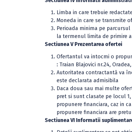
Sectiunea IV Informatii administrat
Limba in care trebuie redactat
Moneda in care se transmite of
Perioada minima pe parcursul ca
la termenul limita de primire a
Sectiunea V Prezentarea ofertei
Ofertantul va intocmi o propun
: Traian Blajovici nr.24, Orade
Autoritatea contractantă va în
este declarata admisibila
Daca doua sau mai multe oferte
pret si sunt clasate pe locul 1
propunere financiara, caz in ca
propunere financiara are pretu
Sectiunea VI Informatii suplimentar