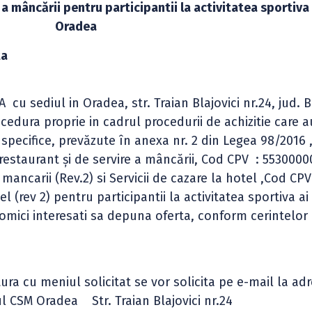
e a mâncării pentru participantii la activitatea sportiv
Oradea
ta
sediul in Oradea, str. Traian Blajovici nr.24, jud. B
cedura proprie in cadrul procedurii de achizitie care a
ii specifice, prevăzute în anexa nr. 2 din Legea 98/2016 
e restaurant şi de servire a mâncării, Cod CPV : 5530000
a mancarii (Rev.2) si Servicii de cazare la hotel ,Cod CP
el (rev 2) pentru participantii la activitatea sportiva a
onomici interesati sa depuna oferta, conform cerintelor
a cu meniul solicitat se vor solicita pe e-mail la adr
l CSM Oradea Str. Traian Blajovici nr.24