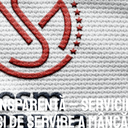
nsparență – Servicii
i de servire a mâncă