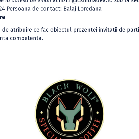
ine la adresa de email
achizitii@csmoradea.ro
sau
la se
r.24 Persoana de contact: Balaj Loredana
re
de atribuire ce fac obiectul prezentei invitatii de part
tanta competenta.