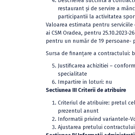
Descrierea succinta a contractulu
restaurant şi de servire a mânc
participantii la activitatea spo
Valoarea estimata pentru serviciile 
ai CSM Oradea, pentru 25.10.2023-26.
pentru un număr de 19 persoane- p
Sursa de finanţare a contractului: 
Justificarea achizitiei – conf
specialitate
Impartire in loturi: nu
Sectiunea
III Criterii de atribuire
Criteriul de atribuire: pretul c
prezentul anunt
Informatii privind variantele-V
Ajustarea pretului contractulu