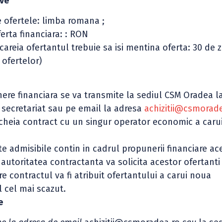
ive
e ofertele: limba romana ;
erta financiara: : RON
reia ofertantul trebuie sa isi mentina oferta: 30 de z
 ofertelor)
ere financiara se va transmite la sediul CSM Oradea l
a, secretariat sau pe email la adresa
achizitii@csmorad
cheia contract cu un singur operator economic a carui
 admisibile contin in cadrul propunerii financiare ace
, autoritatea contractanta va solicita acestor ofertant
re contractul va fi atribuit ofertantului a carui noua
l cel mai scazut.
e