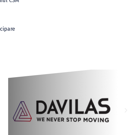
diul CSM
icipare