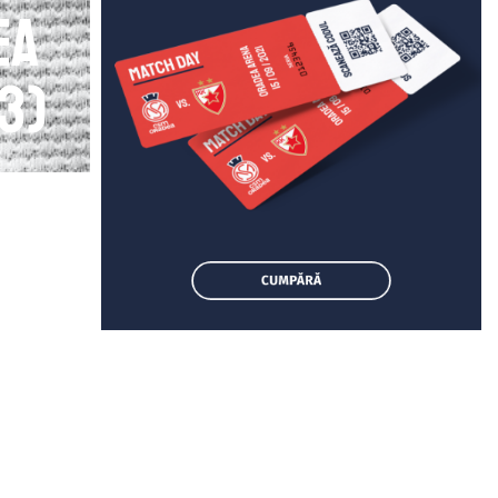
ea
3)