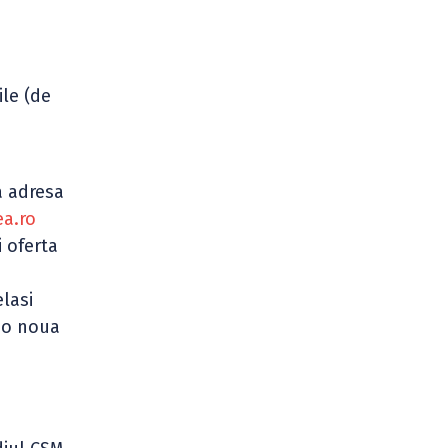
ile (de
a adresa
ea.ro
 oferta
lasi
i o noua