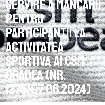
servire a mâncării
pentru
participantii la
activitatea
sportiva ai CSM
Oradea (Nr.
1275/07.06.2024)