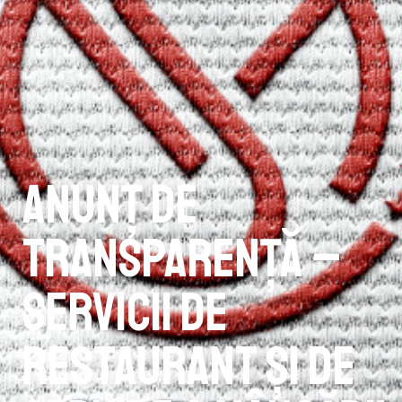
Anunț de
transparență –
Servicii de
restaurant şi de