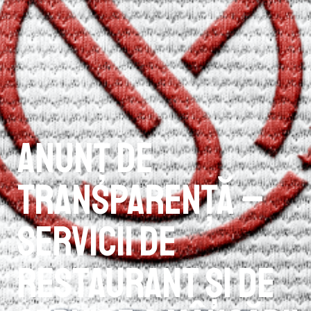
Anunț de
transparență –
Servicii de
restaurant şi de