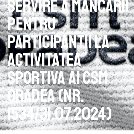
servire a mâncării
pentru
participantii la
activitatea
sportiva ai CSM
Oradea (Nr.
1534/31.07.2024)