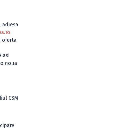
a adresa
ea.ro
 oferta
lasi
i o noua
diul CSM
icipare