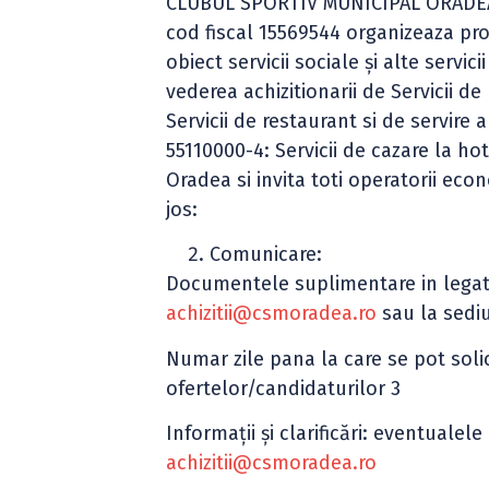
CLUBUL SPORTIV MUNICIPAL ORADEA cu 
cod fiscal 15569544 organizeaza pro
obiect servicii sociale şi alte servic
vederea achizitionarii de Servicii d
Servicii de restaurant si de servire 
55110000-4: Servicii de cazare la hot
Oradea si invita toti operatorii ec
jos:
Comunicare:
Documentele suplimentare in legatur
achizitii@csmoradea.ro
sau la sedi
Numar zile pana la care se pot soli
ofertelor/candidaturilor 3
Informaţii şi clarificări: eventualele
achizitii@csmoradea.ro