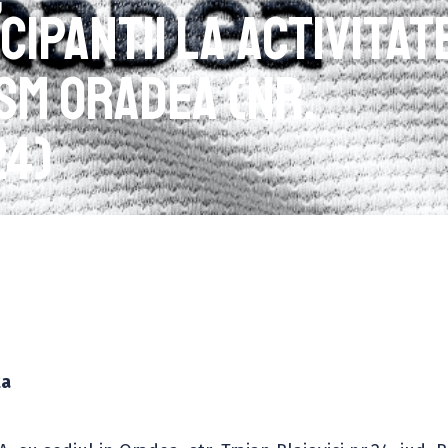
cipantii la activitat
CSM Oradea (Nr.
24)
ta