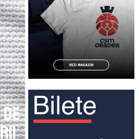
 de
rii