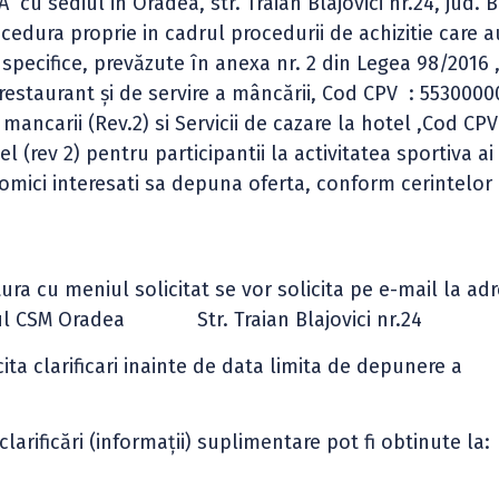
sediul in Oradea, str. Traian Blajovici nr.24, jud. B
cedura proprie in cadrul procedurii de achizitie care a
ii specifice, prevăzute în anexa nr. 2 din Legea 98/2016 
e restaurant şi de servire a mâncării, Cod CPV : 5530000
a mancarii (Rev.2) si Servicii de cazare la hotel ,Cod CP
el (rev 2) pentru participantii la activitatea sportiva a
onomici interesati sa depuna oferta, conform cerintelor
a cu meniul solicitat se vor solicita pe e-mail la adr
ul CSM Oradea Str. Traian Blajovici nr.24
cita clarificari inainte de data limita de depunere a
 clarificări (informaţii) suplimentare pot fi obtinute la: