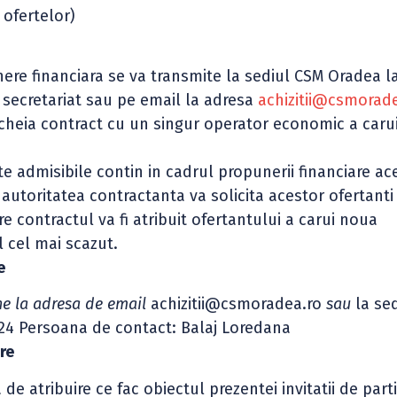
 ofertelor)
ere financiara se va transmite la sediul CSM Oradea l
a, secretariat sau pe email la adresa
achizitii@csmorad
cheia contract cu un singur operator economic a carui
 admisibile contin in cadrul propunerii financiare ace
, autoritatea contractanta va solicita acestor ofertant
re contractul va fi atribuit ofertantului a carui noua
l cel mai scazut.
e
ine la adresa de email
achizitii@csmoradea.ro
sau
la se
r.24 Persoana de contact: Balaj Loredana
re
de atribuire ce fac obiectul prezentei invitatii de part