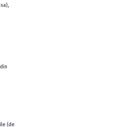
sa),
 din
ile (de