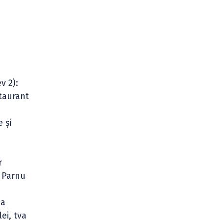
v 2):
staurant
 și
r
C Parnu
ea
ei, tva