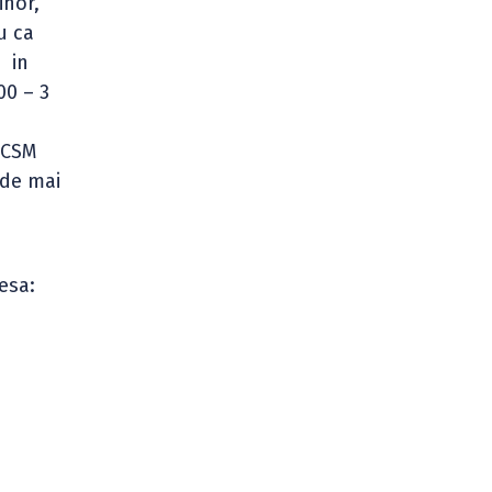
ihor,
u ca
, in
00 – 3
V
i CSM
 de mai
esa: