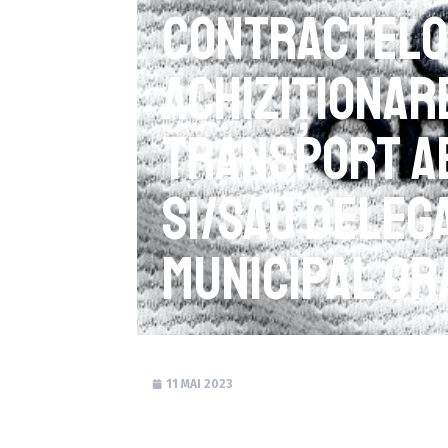
contractelo
achiziţionar
transport ae
si/sau deleg
Municipal Or
11 MAI 2023