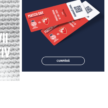
ii
iv