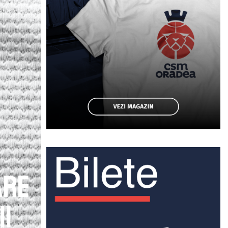
are
ii