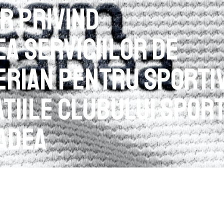
r privind
ea serviciilor de
rian pentru sportiv
atiile Clubului Sport
adea