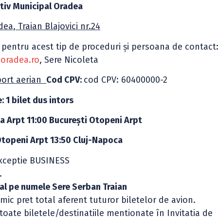
tiv Municipal Oradea
ea, Traian Blajovici nr.24
 pentru acest tip de proceduri şi persoana de contact
moradea.ro
, Sere Nicoleta
sport aerian
Cod CPV:
cod CPV: 60400000-2
: 1 bilet dus intors
 Arpt 11:00 Bucureşti Otopeni Arpt
topeni Arpt 13:50 Cluj-Napoca
ceptie BUSINESS
.
ual pe numele Sere Serban Traian
ic pret total aferent tuturor biletelor de avion.
te biletele/destinatiile mentionate în Invitatia de