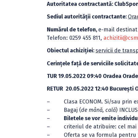
Autoritatea contractantă: ClubSpor
Sediul autorității contractante:
Orad
Numărul de telefon,
e-mail destinat
Telefon: 0259 455 811,
achizitii@cs
Obiectul achiziției:
servicii de tran
Cerințele față de serviciile solicitate
TUR 19.05.2022 09:40 Oradea Oradea
RETUR 20.05.2022 12:40 Bucureşti O
– Clasa ECONOM. Si/sau prin ex
– Bagaj (
de
mână, cală
) INCLUS
–
Biletele se vor emite individ
– criteriul de atribuire: cel mai m
– Oferta se va formula pentru toa