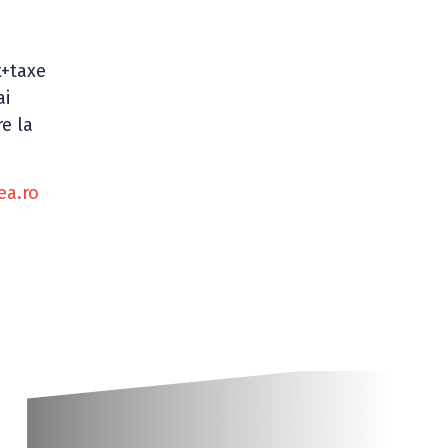
a
t+taxe
ai
re la
ea.ro