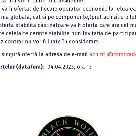
trar nu vor fi luate în considerare
a fi ofertat de fiecare operator economic la reluare
suma globala, cat si pe componente,(pret achizitie bile
ferta stabilita câstigatoare va fi oferta care are cel m
e celelalte cerinte stabilite prin Invitatia de participa
caz contrar nu vor fi luate în considerare
singură ofertă la adresa de e-mail
achizitii@csmorad
rtelor (data/ora):
-04.04.2023, ora 13