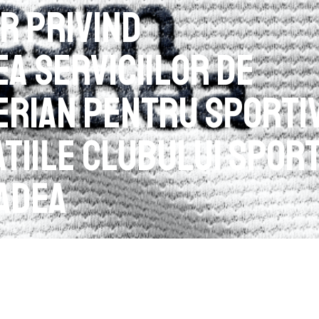
r privind
ea serviciilor de
rian pentru sportiv
atiile Clubului Sport
adea