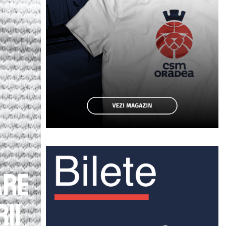
are
ii