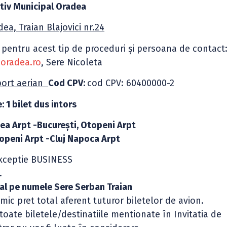
tiv Municipal Oradea
ea, Traian Blajovici nr.24
 pentru acest tip de proceduri şi persoana de contact
moradea.ro
, Sere Nicoleta
sport aerian
Cod CPV:
cod CPV: 60400000-2
: 1 bilet dus intors
ea Arpt -Bucureşti, Otopeni Arpt
topeni Arpt -Cluj Napoca Arpt
ceptie BUSINESS
.
ual pe numele Sere Serban Traian
ic pret total aferent tuturor biletelor de avion.
te biletele/destinatiile mentionate în Invitatia de