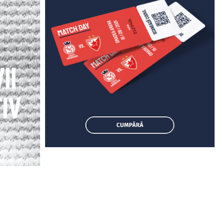
ii
iv