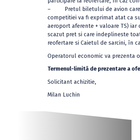
participare la reofertare, în caz con
– Pretul biletului de avion care v
competitiei va fi exprimat atat ca 
aeroport aferente + valoare TS) iar o
scazut pret si care indeplineste toat
reofertare si Caietul de sarcini, în 
Operatorul economic va prezenta o 
Termenul-limită de prezentare a ofe
Solicitant achizitie,
Milan Luchin