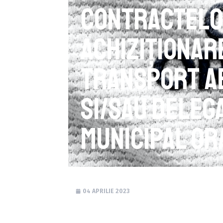
contractelo
achiziţionar
transport ae
si/sau deleg
Municipal Or
04 APRILIE 2023