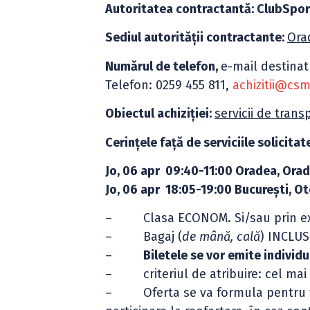
Autoritatea contractantă: ClubSpor
Sediul autorității contractante:
Orad
Numărul de telefon,
e-mail destinat
Telefon: 0259 455 811,
achizitii@cs
Obiectul achiziției:
servicii de tran
Cerințele față de serviciile solicitate
Jo, 06 apr 09:40-11:00 Oradea, Orad
Jo, 06 apr 18:05-19:00 Bucureşti, O
– Clasa ECONOM. Si/sau prin ex
– Bagaj (
de
mână, cală
) INCLUS
–
Biletele se vor emite individ
– criteriul de atribuire: cel mai m
– Oferta se va formula pentru toa