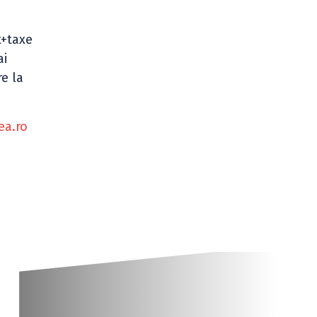
a
t+taxe
ai
re la
ea.ro