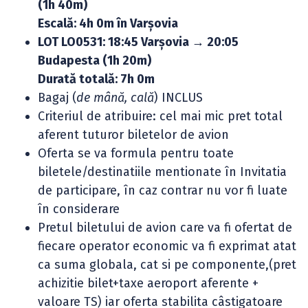
(1h 40m)
Escală: 4h 0m în Varșovia
LOT LO0531: 18:45 Varșovia → 20:05
Budapesta (1h 20m)
Durată totală: 7h 0m
Bagaj (
de
mână, cală
) INCLUS
Criteriul de atribuire: cel mai mic pret total
aferent tuturor biletelor de avion
Oferta se va formula pentru toate
biletele/destinatiile mentionate în Invitatia
de participare, în caz contrar nu vor fi luate
în considerare
Pretul biletului de avion care va fi ofertat de
fiecare operator economic va fi exprimat atat
ca suma globala, cat si pe componente,(pret
achizitie bilet+taxe aeroport aferente +
valoare TS) iar oferta stabilita câstigatoare