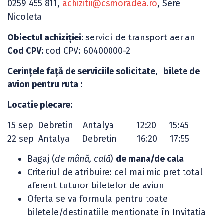
0259 455 811,
achizitii@csmoradea.ro
, Sere
Nicoleta
Obiectul achiziției:
servicii de transport aerian
Cod CPV:
cod CPV: 60400000-2
Cerințele față de serviciile solicitate, bilete de
avion pentru ruta :
Locatie plecare:
15 sep Debretin Antalya 12:20 15:45
22 sep Antalya Debretin 16:20 17:55
Bagaj (
de
mână, cală
)
de mana/de cala
Criteriul de atribuire: cel mai mic pret total
aferent tuturor biletelor de avion
Oferta se va formula pentru toate
biletele/destinatiile mentionate în Invitatia