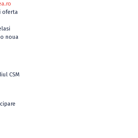
ea.ro
 oferta
lasi
i o noua
diul CSM
icipare