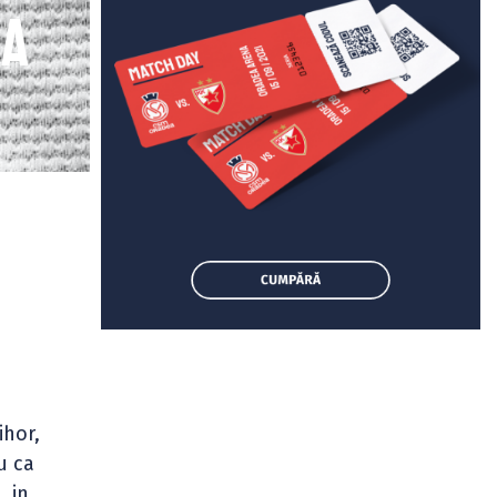
ea
ihor,
u ca
, in