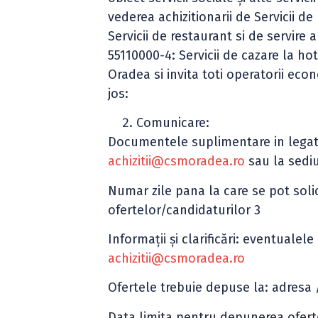
vederea achizitionarii de Servicii d
Servicii de restaurant si de servire 
55110000-4: Servicii de cazare la hot
Oradea si invita toti operatorii ec
jos:
Comunicare:
Documentele suplimentare in legatur
achizitii@csmoradea.ro
sau la sedi
Numar zile pana la care se pot soli
ofertelor/candidaturilor 3
Informaţii şi clarificări: eventualele
achizitii@csmoradea.ro
Ofertele trebuie depuse la: adresa
Data limita pentru depunerea oferte