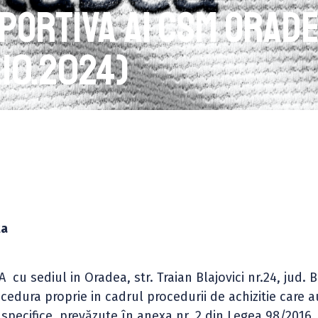
sportiva ai CSM Orad
.10.2024)
ta
sediul in Oradea, str. Traian Blajovici nr.24, jud. B
cedura proprie in cadrul procedurii de achizitie care a
ii specifice, prevăzute în anexa nr. 2 din Legea 98/2016 