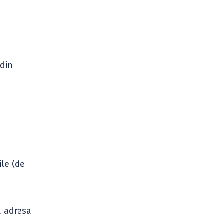
 din
o
ile (de
a adresa