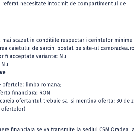
orm referat necesitate intocmit de compartimentul de
el mai scazut in conditiile respectarii cerintelor minime
rea caietului de sarcini postat pe site-ul csmoradea.r
or fi acceptate variante: Nu
i Nu
ive
e ofertele: limba romana;
erta financiara: RON
reia ofertantul trebuie sa isi mentina oferta: 30 de z
 ofertelor)
ere financiara se va transmite la sediul CSM Oradea l