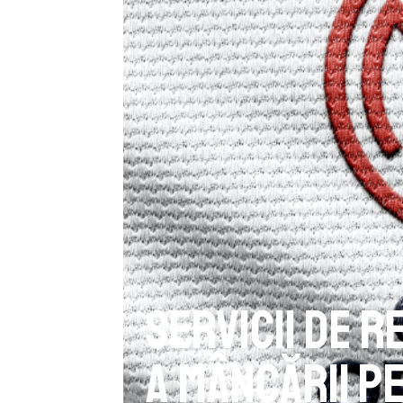
Servicii de r
a mâncării p