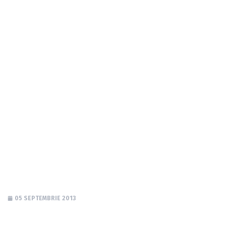
Lotul echipei de
handbal masculin
05 SEPTEMBRIE 2013