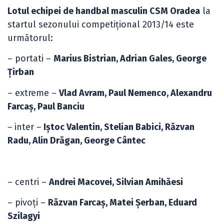
Lotul echipei de handbal masculin CSM Oradea
la
startul sezonului competițional 2013/14 este
următorul:
– portati –
Marius Bistrian, Adrian Gales, George
Țirban
– extreme –
Vlad Avram, Paul Nemenco, Alexandru
Farcaș, Paul Banciu
–
inter
–
Iștoc Valentin, Stelian Babici, Răzvan
Radu, Alin Drăgan, George Cântec
– centri –
Andrei Macovei, Silvian Amihăesi
– pivoți –
Răzvan Farcaș, Matei Șerban, Eduard
Szilagyi