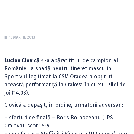
tineret
15 MARTIE 2013
Lucian Ciovică
și-a apărat titlul de campion al
României la spadă pentru tineret masculin.
Sportivul legitimat la CSM Oradea a obținut
această performanță la Craiova în cursul zilei de
joi (14.03).
Ciovică a depășit, în ordine, următorii adversari:
– sferturi de finală – Boris Bolboceanu (LPS
Craiova), scor 15-9
– semifinale – Ștefăniță Vâlceanu (U Craiova), scor