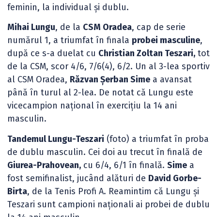
feminin, la individual și dublu.
Mihai Lungu
, de la
CSM Oradea
, cap de serie
numărul 1, a triumfat în finala
probei masculine
,
după ce s-a duelat cu
Christian Zoltan Teszari,
tot
de la CSM, scor 4/6, 7/6(4), 6/2. Un al 3-lea sportiv
al CSM Oradea,
Răzvan Șerban Sime
a avansat
până în turul al 2-lea. De notat că Lungu este
vicecampion național în exercițiu la 14 ani
masculin.
Tandemul Lungu-Teszari
(foto) a triumfat în proba
de dublu masculin. Cei doi au trecut în finală de
Giurea-Prahovean,
cu 6/4, 6/1 în finală.
Sime
a
fost semifinalist, jucând alături de
David Gorbe-
Birta
, de la Tenis Profi A. Reamintim că Lungu și
Teszari sunt campioni naționali ai probei de dublu