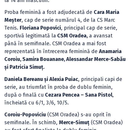
la 14 ani masculin.
Proba feminină a fost adjudecată de
Cara Maria
Meșter
, cap de serie numărul 4, de la CS Marc
Tenis.
Floriana Popovici
, principal cap de serie,
sportivă legitimată la
CSM Oradea,
a avansat
până în semifinale. CSM Oradea a mai fost
reprezentată în întrecerea feminină de
Anamaria
Coroiu, Samira Bouanane, Alessandar Merce-Sabău
și Patricia Simuț.
Daniela Bereanu și Alexia Puiac
, principali capi de
serie, au triumfat în proba de dublu feminin,
după o finală cu
Cezara Pencea – Sana Pistol
,
încheiată cu 6/1, 3/6, 10/5.
Coroiu-Popoviciu
(CSM Oradea) s-au oprit în
semifinale. În schimb,
Merce-Simuț
(CSM Oradea)