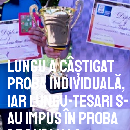
Lungu a câștigat
proba individuală,
iar Lungu-Tesari s-
au impus în proba