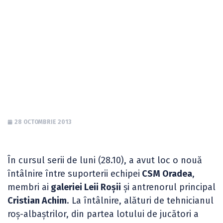
Cristian Achim și
fundașul Dani
Popescu
28 OCTOMBRIE 2013
În cursul serii de luni (28.10), a avut loc o nouă
întâlnire între suporterii echipei
CSM Oradea
,
membri ai
galeriei Leii Roșii
și antrenorul principal
Cristian Achim
. La întâlnire, alături de tehnicianul
roș-albaștrilor, din partea lotului de jucători a