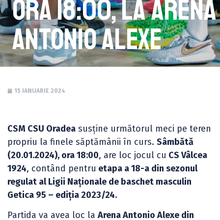
ora 18:00, la Arena
Antonio Alexe
15 IANUARIE 2024
CSM CSU Oradea
susține următorul meci pe teren
propriu la finele săptămânii în curs.
Sâmbătă
(20.01.2024), ora 18:00
, are loc jocul cu
CS Vâlcea
1924
, contând pentru
etapa a 18-a din sezonul
regulat al Ligii Naționale de baschet masculin
Getica 95 – ediția 2023/24.
Partida va avea loc la
Arena Antonio Alexe din