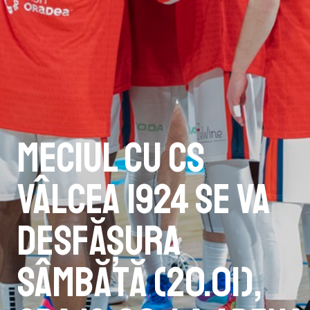
Meciul cu CS
Vâlcea 1924 se va
desfășura
sâmbătă (20.01),