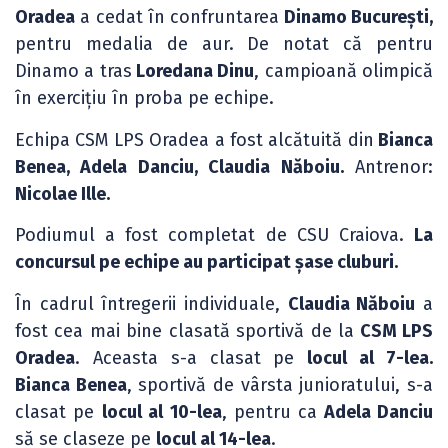
Oradea
a cedat în confruntarea
Dinamo București,
pentru medalia de aur. De notat că pentru
Dinamo a tras
Loredana Dinu
, campioană olimpică
în exercițiu în proba pe echipe.
Echipa CSM LPS Oradea a fost alcătuită din
Bianca
Benea, Adela Danciu, Claudia Năboiu.
Antrenor:
Nicolae Ille.
Podiumul a fost completat de CSU Craiova.
La
concursul pe echipe au participat șase cluburi.
În cadrul întregerii individuale,
Claudia Năboiu
a
fost cea mai bine clasată sportivă de la
CSM LPS
Oradea
. Aceasta s-a clasat pe
locul al 7-lea.
Bianca Benea
, sportivă de vârsta junioratului, s-a
clasat pe
locul al 10-lea
, pentru ca
Adela Danciu
să se claseze pe
locul al 14-lea
.