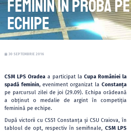
feminin în proba pe
echipe
30 SEPTEMBRIE 2016
CSM LPS Oradea
a participat la
Cupa României la
spadă feminin,
eveniment organizat la
Constanța
pe parcursul zilei de joi (29.09). Echipa orădeană
a obținut o medalie de argint în competiția
feminină pe echipe.
După victorii cu CSS1 Constanța și CSU Craiova, în
tabloul de opt, respectiv în semifinale,
CSM LPS