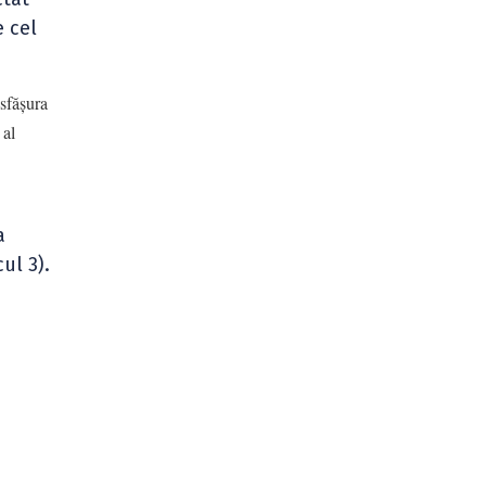
 cel
esfășura
 al
a
ul 3).