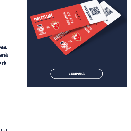
dea
.
eană
ark
ctat