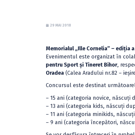
29 MAI 2018
Memorialul „Ille Cornelia” – ediția a
Evenimentul este organizat în col
pentru Sport și Tineret Bihor
, respe
Oradea
(Calea Aradului nr.82 – ieșir
Concursul este destinat următoare
– 15 ani (categoria novice, născuți
– 13 ani (categoria kids, născuți du
– 11 ani (categoria minikids, născuț
– 9 ani (categoria începători, născ
Se vor desfășura întreceri în probel