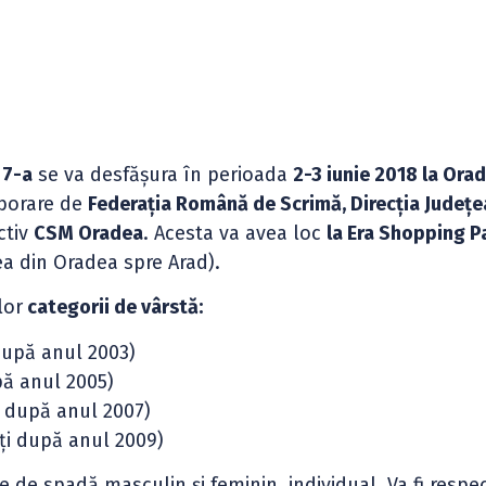
 7-a
se va desfășura în perioada
2-3 iunie 2018 la Ora
aborare de
Federația Română de Scrimă, Direcția Județ
ctiv
CSM Oradea
. Acesta va avea loc
la Era Shopping P
ea din Oradea spre Arad).
lor
categorii de vârstă:
 după anul 2003)
pă anul 2005)
i după anul 2007)
uți după anul 2009)
e de spadă masculin și feminin, individual. Va fi respe