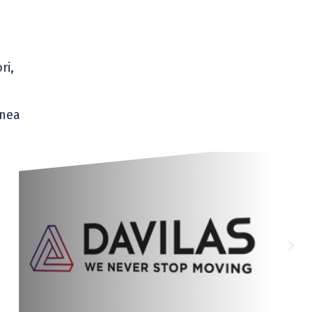
ri,
enea