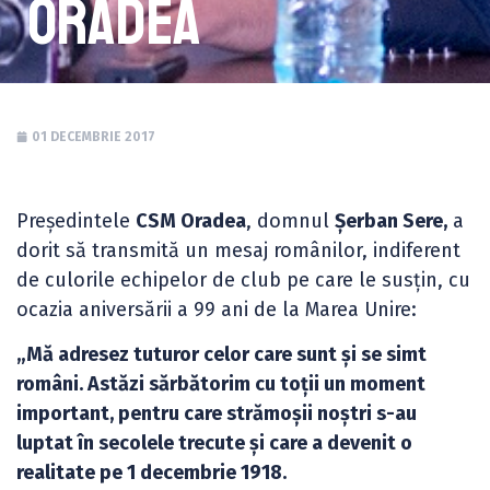
Oradea
01 DECEMBRIE 2017
Președintele
CSM Oradea
, domnul
Șerban Sere,
a
dorit să transmită un mesaj românilor, indiferent
de culorile echipelor de club pe care le susțin, cu
ocazia aniversării a 99 ani de la Marea Unire:
„Mă adresez tuturor celor care sunt și se simt
români. Astăzi sărbătorim cu toții un moment
important, pentru care strămoșii noștri s-au
luptat în secolele trecute și care a devenit o
realitate pe 1 decembrie 1918.