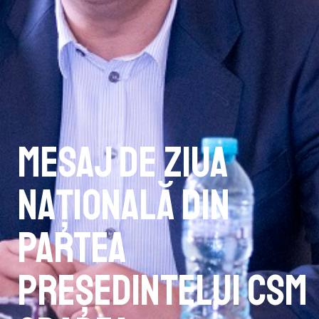
Mesaj de Ziua
Națională din
partea
președintelui CSM