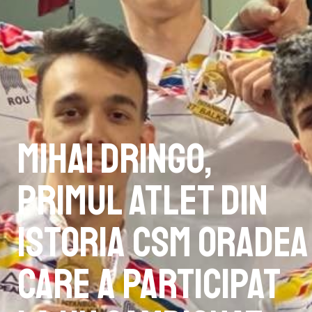
Mihai Dringo,
primul atlet din
istoria CSM Oradea
care a participat