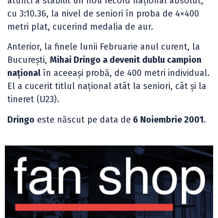
atunci a stabilit un nou record național absolut,
cu 3:10.36, la nivel de seniori în proba de 4×400
metri plat, cucerind medalia de aur.
Anterior, la finele lunii Februarie anul curent, la
București,
Mihai Dringo a devenit dublu campion
național
în aceeași probă, de 400 metri individual.
El a cucerit titlul național atât la seniori, cât și la
tineret (U23).
Dringo
este născut pe data de
6 Noiembrie 2001
.