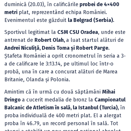
duminică (20.03), în calificările
probei de 4×400
metri
plat, reprezentând echipa României.
Evenimentul este găzduit
la Belgrad (Serbia).
Sportivul legitimat la
CSM CSU Oradea
, unde este
antrenat de
Robert Olah,
a luat startul alături de
Andrei Niculiță, Denis Toma și Robert Parge.
Ștafeta României a oprit cronometrul în seria a 3-
a de calificare le 3:13.14, pe ultimul loc într-o
probă, una în care a concurat alături de Marea
Britanie, Olanda și Polonia.
Amintim că în urmă cu două săptămâni
Mihai
Dringo
a cucerit medalia de bronz la
Campionatul
Balcanic de Atletism în sală, la Istanbul (Turcia),
în
proba individuală de 400 metri plat. El a alergat
proba în 46.79, un record personal în sală. Tot