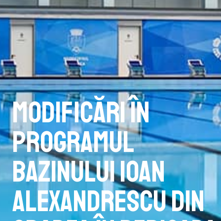
Modificări în
programul
bazinului Ioan
Alexandrescu din