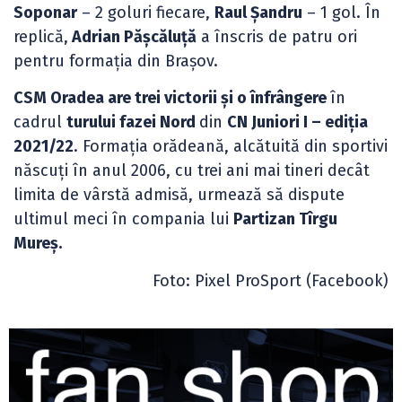
Soponar
– 2 goluri fiecare,
Raul Șandru
– 1 gol. În
replică,
Adrian Pășcăluță
a înscris de patru ori
pentru formația din Brașov.
CSM Oradea are trei victorii și o înfrângere
în
cadrul
turului fazei Nord
din
CN Juniori I – ediția
2021/22
. Formația orădeană, alcătuită din sportivi
născuți în anul 2006, cu trei ani mai tineri decât
limita de vârstă admisă, urmează să dispute
ultimul meci în compania lui
Partizan Tîrgu
Mureș.
Foto: Pixel ProSport (Facebook)