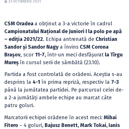
23 OCTOMBRIE 2021
CSM Oradea
a obținut a 3-a victorie în cadrul
Campionatului Național de Juniori I la polo pe apă
– ediția 2021/22
. Echipa antrenată de
Christian
Sandor și Sandor Nagy
a învins
CSM Corona
Brașov
, scor
11-7,
într-un meci desfășurat
la Tîrgu
Mureș
în cursul serii de sâmbătă (23.10).
Partida a fost controlată de orădeni. Aceștia s-au
desprins la
4-1
în prima repriză, respectiv la
7-3
până la jumătatea partidei. Pe parcursul celei de-
a 2-a jumătăți ambele echipe au marcat câte
patru goluri.
Marcatorii echipei orădene în acest meci:
Mihai
Fitero
– 4 goluri,
Bajusz Benett, Mark Tokai, Ianis