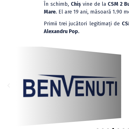
În schimb,
Chiș
vine de la
CSM 2 Bu
Mare
. El are 19 ani, măsoară 1.90 me
Primii trei jucători legitimați de
CS
Alexandru Pop.