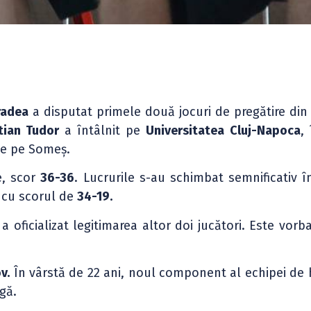
radea
a disputat primele două jocuri de pregătire din
tian Tudor
a întâlnit pe
Universitatea Cluj-Napoca
,
de pe Someș.
e, scor
36-36
. Lucrurile s-au schimbat semnificativ î
M cu scorul de
34-19.
a oficializat legitimarea altor doi jucători. Este vorb
v.
În vârstă de 22 ani, noul component al echipei de
gă.