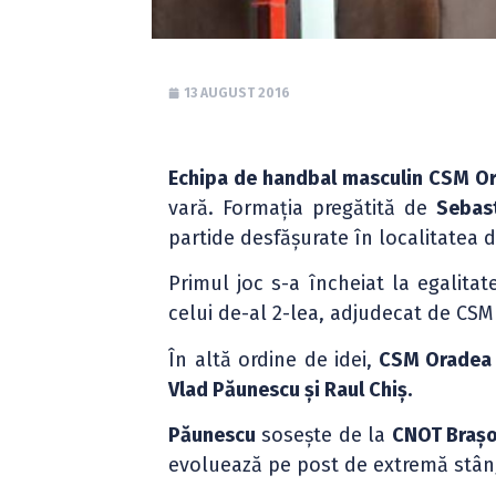
13 AUGUST 2016
Echipa de handbal masculin CSM O
vară. Formația pregătită de
Sebas
partide desfășurate în localitatea 
Primul joc s-a încheiat la egalitat
celui de-al 2-lea, adjudecat de CS
În altă ordine de idei,
CSM Oradea
Vlad Păunescu și Raul Chiș.
Păunescu
sosește de la
CNOT Brașo
evoluează pe post de extremă stân