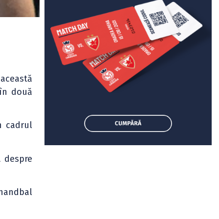
 această
 în două
n cadrul
a despre
 handbal