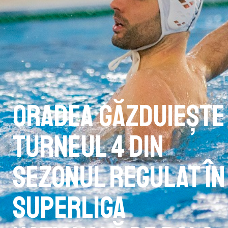
Oradea găzduiește
turneul 4 din
sezonul regulat în
Superliga