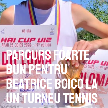
Parcurs foarte
bun pentru
Beatrice Boico la
un turneu Tennis