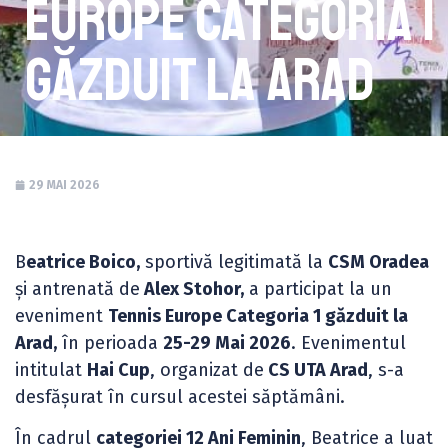
Europe Categoria 1
găzduit la Arad
29 MAI 2026
B
eatrice Boico,
sportivă legitimată la
CSM Oradea
și antrenată de
Alex Stohor,
a participat la un
eveniment
Tennis Europe Categoria 1 găzduit la
Arad,
în perioada
25-29 Mai 2026
. Evenimentul
intitulat
Hai Cup
, organizat de
CS UTA Arad
, s-a
desfășurat în cursul acestei săptămâni.
În cadrul
categoriei 12 Ani Feminin
, Beatrice a luat