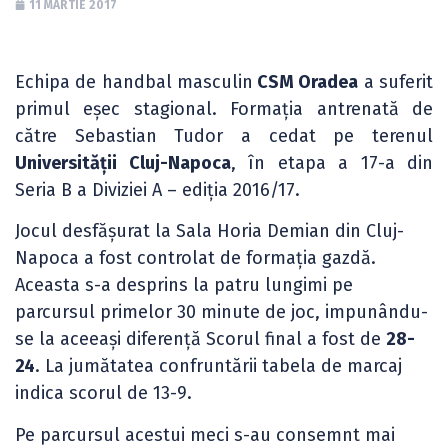
11 MARTIE 2017
Echipa de handbal masculin
CSM Oradea
a suferit
primul eșec stagional. Formația antrenată de
către Sebastian Tudor a cedat pe terenul
Universității Cluj-Napoca
, în etapa a 17-a din
Seria B a Diviziei A – ediția 2016/17.
Jocul desfășurat la Sala Horia Demian din Cluj-
Napoca a fost controlat de formația gazdă.
Aceasta s-a desprins la patru lungimi pe
parcursul primelor 30 minute de joc, impunându-
se la aceeași diferență Scorul final a fost de
28-
24
. La jumătatea confruntării tabela de marcaj
indica scorul de 13-9.
Pe parcursul acestui meci s-au consemnt mai