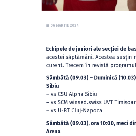
06 MARTIE 2024
Echipele de juniori ale secției de b
acestei săptămâni. Acestea susțin m
curent. Trecem în revistă programul
Sâmbătă (09.03) – Duminică (10.03),
Sibiu
– vs CSU Alpha Sibiu
– vs SCM winsed.swiss UVT Timișoar
– vs U-BT Cluj-Napoca
Sâmbătă (09.03), ora 10:00, meci di
Arena