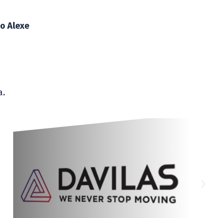
io Alexe
a.