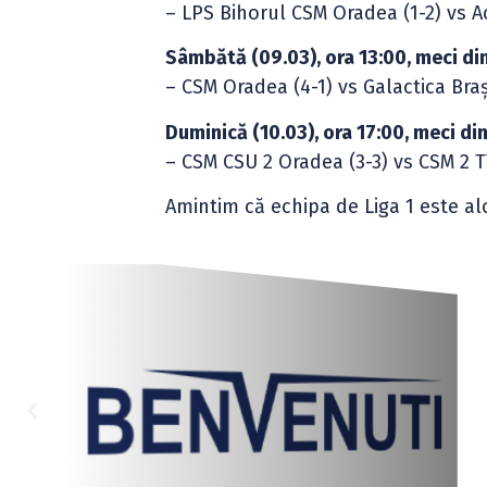
– LPS Bihorul CSM Oradea (1-2) vs 
Sâmbătă (09.03), ora 13:00, meci di
– CSM Oradea (4-1) vs Galactica Braș
Duminică (10.03), ora 17:00, meci di
– CSM CSU 2 Oradea (3-3) vs CSM 2 T
Amintim că echipa de Liga 1 este alc