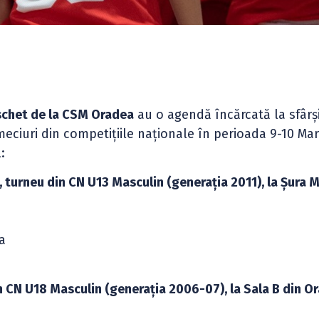
aschet de la CSM Oradea
au o agendă încărcată la sfârș
eciuri din competițiile naționale în perioada 9-10 Mar
:
 turneu din CN U13 Masculin (generația 2011), la Șura 
a
n CN U18 Masculin (generația 2006-07), la Sala B din O