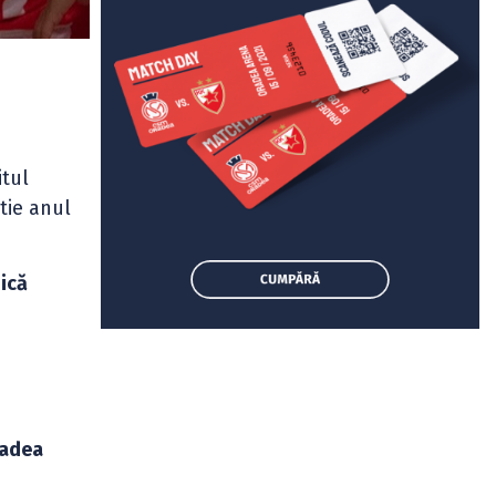
itul
tie anul
Mică
radea