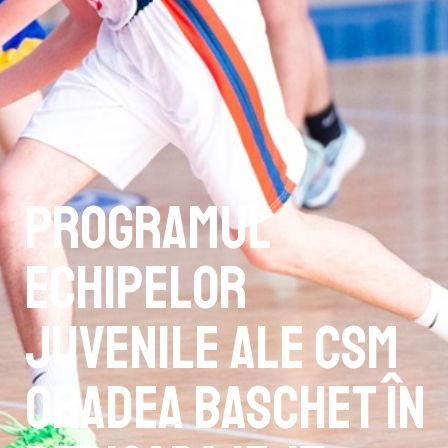
Programul
echipelor
juvenile ale CSM
Oradea Baschet în