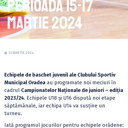
perioada 15-17
Martie 2024
13 MARTIE 2024
Echipele de baschet juvenil ale Clubului Sportiv
Municipal Oradea
au programate noi meciuri în
cadrul
Campionatelor Naționale de juniori – ediția
2023/24.
Echipele U18 și U16 dispută noi etape
săptămânale, iar echipa U14 va susține un
turneu.
Iată programul jocurilor pentru echipele orădene: