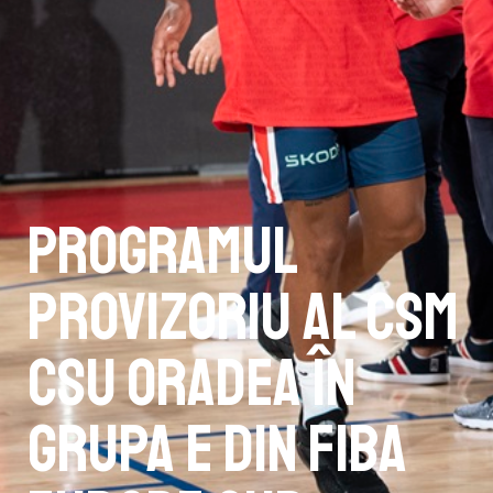
Programul
provizoriu al CSM
CSU Oradea în
Grupa E din FIBA