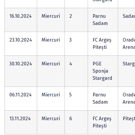
16.10.2024
Miercuri
2
Parnu
Sada
Sadam
23.10.2024
Miercuri
3
FC Argeș
Orad
Pitești
Aren
30.10.2024
Miercuri
4
PGE
Star
Sponja
Stargard
06.11.2024
Miercuri
5
Parnu
Orad
Sadam
Aren
13.11.2024
Miercuri
6
FC Argeș
Piteșt
Pitești