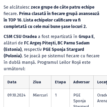
Se alcătuiesc
zece grupe de câte patru echipe
fiecare.
Prima clasată în fiecare grupă avansează
în TOP 16. Lista echipelor calificare va fi
completată cu cele mai bune șase locuri 2.
CSM CSU Oradea
a fost repartizată în
Grupa E
,
alături de
FC Argeș Pitești, BC Parnu Sadam
(Estonia)
, respectiv
PGE Sponja Stargard
(Polonia)
. Se joacă pe sistemul fiecare cu fiecare
în dublă manșă. Programul Leilor Roșii este
următorul:
Data
Ziua
Etapa
Adversar
Locaț
09.10.2024
Miercuri
1
PGE
Orad
Sponja
Aren
Stargard