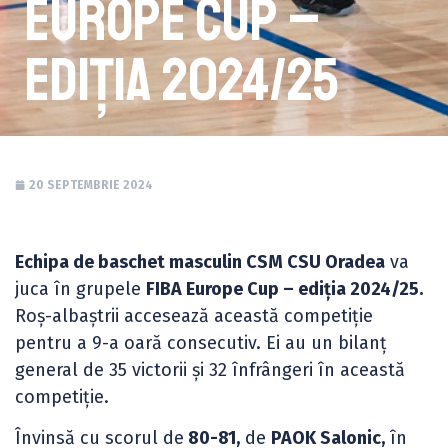
Europe Cup –
ediția 2024/25
20 SEPTEMBRIE 2024
Echipa de baschet masculin CSM CSU Oradea
va
juca în grupele
FIBA Europe Cup – ediția 2024/25.
Roș-albaștrii accesează această competiție
pentru a 9-a oară consecutiv. Ei au un bilanț
general de 35 victorii și 32 înfrângeri în această
competiție.
Învinsă cu scorul de
80-81,
de
PAOK Salonic,
în