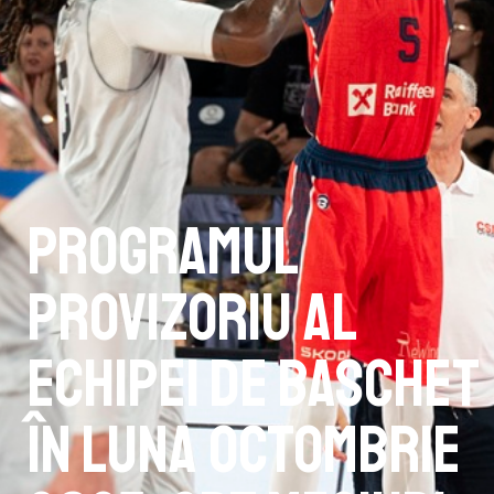
Programul
provizoriu al
echipei de baschet
în luna Octombrie