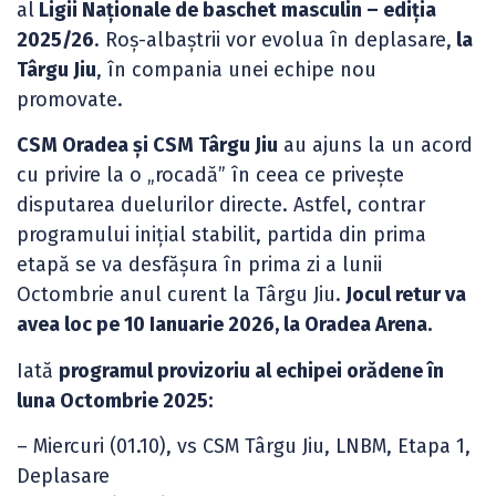
al
Ligii Naționale de baschet masculin – ediția
2025/26
. Roș-albaștrii vor evolua în deplasare,
la
Târgu Jiu
, în compania unei echipe nou
promovate.
CSM Oradea și CSM Târgu Jiu
au ajuns la un acord
cu privire la o „rocadă” în ceea ce privește
disputarea duelurilor directe. Astfel, contrar
programului inițial stabilit, partida din prima
etapă se va desfășura în prima zi a lunii
Octombrie anul curent la Târgu Jiu.
Jocul retur va
avea loc pe 10 Ianuarie 2026, la Oradea Arena.
Iată
programul provizoriu al echipei orădene în
luna Octombrie 2025:
– Miercuri (01.10), vs CSM Târgu Jiu, LNBM, Etapa 1,
Deplasare