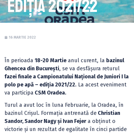
ediția 2021/22
16 MARTIE 2022
În perioada
18-20 Martie
anul curent, la
bazinul
Ghencea din București
, se va desfășura returul
fazei finale a Campionatului Național de Juniori I la
polo pe apă – ediția 2021/22
. La acest eveniment
va participa
CSM Oradea.
Turul a avut loc în luna Februarie, la Oradea, în
bazinul Crișul. Formația antrenată de
Christian
Sandor, Sandor Nagy și Ivan Fejer
a obținut o
victorie și un rezultat de egalitate în cinci partide