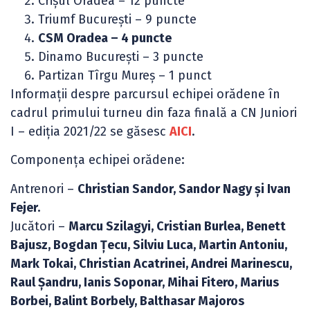
Crișul Oradea – 12 puncte
Triumf București – 9 puncte
CSM Oradea – 4 puncte
Dinamo București – 3 puncte
Partizan Tîrgu Mureș – 1 punct
Informații despre parcursul echipei orădene în
cadrul primului turneu din faza finală a CN Juniori
I – ediția 2021/22 se găsesc
AICI
.
Componența echipei orădene:
Antrenori –
Christian Sandor, Sandor Nagy și Ivan
Fejer.
Jucători –
Marcu Szilagyi, Cristian Burlea, Benett
Bajusz, Bogdan Țecu, Silviu Luca, Martin Antoniu,
Mark Tokai, Christian Acatrinei, Andrei Marinescu,
Raul Șandru, Ianis Soponar, Mihai Fitero, Marius
Borbei, Balint Borbely, Balthasar Majoros