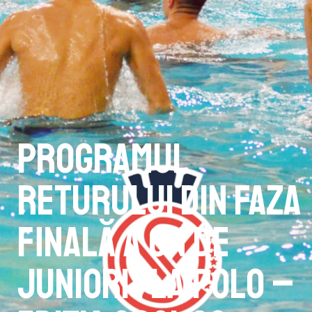
Programul
returului din faza
finală a CN de
Juniori I la polo –