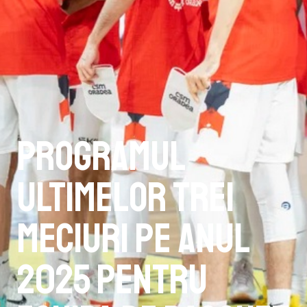
Programul
ultimelor trei
meciuri pe anul
2025 pentru