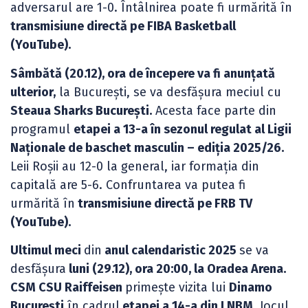
adversarul are 1-0. Întâlnirea poate fi urmărită în
transmisiune directă pe FIBA Basketball
(YouTube).
Sâmbătă (20.12), ora de începere va fi anunțată
ulterior,
la București, se va desfășura meciul cu
Steaua Sharks București.
Acesta face parte din
programul
etapei a 13-a în sezonul regulat al Ligii
Naționale de baschet masculin – ediția 2025/26.
Leii Roșii au 12-0 la general, iar formația din
capitală are 5-6. Confruntarea va putea fi
urmărită în
transmisiune directă pe FRB TV
(YouTube).
Ultimul meci
din
anul calendaristic 2025
se va
desfășura
luni (29.12), ora 20:00, la Oradea Arena.
CSM CSU Raiffeisen
primește vizita lui
Dinamo
București
în cadrul
etapei a 14-a din LNBM
. Jocul