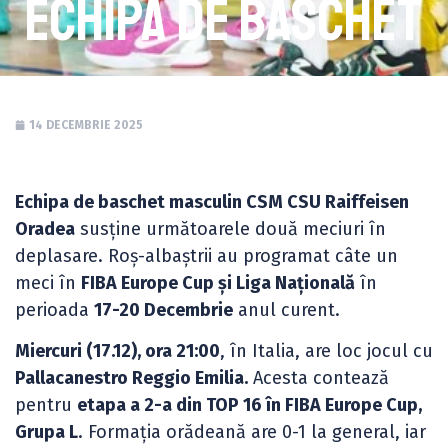
echipa de baschet
14 DECEMBRIE 2025
Echipa de baschet masculin CSM CSU Raiffeisen
Oradea
susține următoarele două meciuri în
deplasare. Roș-albaștrii au programat câte un
meci în
FIBA Europe Cup și Liga Națională
în
perioada
17-20 Decembrie
anul curent.
Miercuri (17.12), ora 21:00
, în Italia, are loc jocul cu
Pallacanestro Reggio Emilia.
Acesta contează
pentru
etapa a 2-a din TOP 16 în FIBA Europe Cup,
Grupa L
. Formația orădeană are 0-1 la general, iar