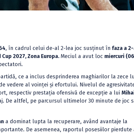
64
, în cadrul celui de-al 2-lea joc susținut în
faza a 2-
ld Cup 2027, Zona Europa.
Meciul a avut loc
miercuri (06
pectatori.
rtidă, ce a inclus desprinderea maghiarilor la zece l
de vedere al voinței și efortului. Nivelul de agresivitat
ort, respectiv prestația ofensivă de excepție a lui
Miha
j. De altfel, pe parcursul ultimelor 30 minute de joc s
an
a dominat lupta la recuperare, având avantaje la
importante. De asemenea, raportul posesiilor pierdute 