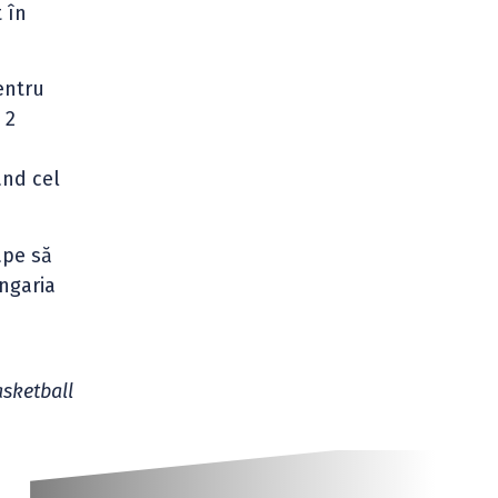
 în
entru
 2
ând cel
ape să
ngaria
asketball