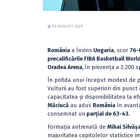
06 AUGUST 2025
România
a învins
Ungaria
, scor
76-
precalificările FIBA Basketball Wor
Oradea Arena,
în prezența a 2.200 s
În pofida unui început modest de pa
Vulturii au fost superiori din punct 
capacitatea și disponibilitatea la ef
Măciucă
au adus
România
în avanta
consemnat un
parțial de 63-43.
Formația antrenată de
Mihai Silvăș
majoritatea capitolelor statistice 