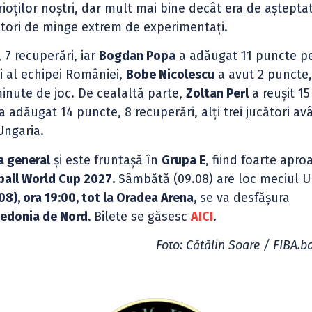
ioților noștri, dar mult mai bine decât era de așteptat
tori de minge extrem de experimentați.
 7 recuperări, iar
Bogdan Popa
a adăugat 11 puncte p
i al echipei României,
Bobe Nicolescu
a avut 2 puncte,
minute de joc. De cealaltă parte,
Zoltan Perl
a reușit 15
a adăugat 14 puncte, 8 recuperări, alți trei jucători av
Ungaria.
a general
și este fruntașă în
Grupa E
, fiind foarte apro
tball World Cup 2027.
Sâmbătă (09.08) are loc meciul U
08), ora 19:00, tot la Oradea Arena,
se va desfășura
edonia de Nord.
Bilete se găsesc
AICI
.
Foto: Cătălin Soare / FIBA.b