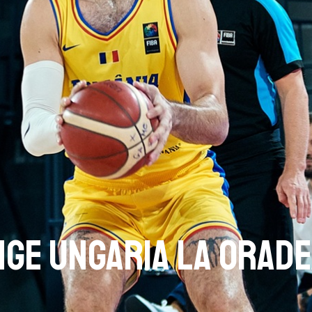
nge Ungaria la Orad