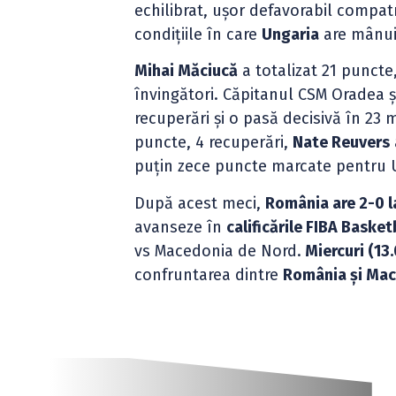
echilibrat, ușor defavorabil compatr
condițiile în care
Ungaria
are mânui
Mihai Măciucă
a totalizat 21 puncte,
învingători. Căpitanul CSM Oradea ș
recuperări și o pasă decisivă în 23 
puncte, 4 recuperări,
Nate Reuvers
puțin zece puncte marcate pentru 
După acest meci,
România are 2-0 l
avanseze în
calificările FIBA Baske
vs Macedonia de Nord.
Miercuri (13.
confruntarea dintre
România și Mac