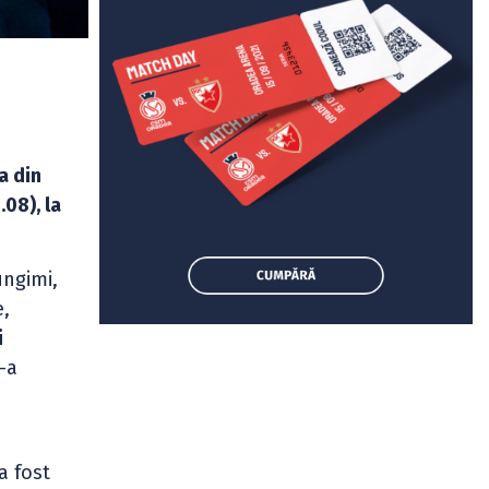
a din
.08), la
ungimi,
e,
i
-a
a fost