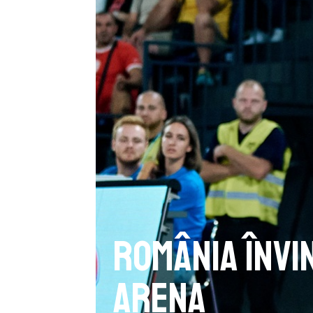
România învi
Arena