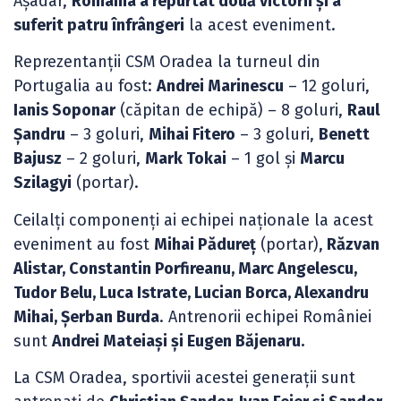
Așadar,
România a repurtat două victorii și a
suferit patru înfrângeri
la acest eveniment.
Reprezentanții CSM Oradea la turneul din
Portugalia au fost:
Andrei Marinescu
– 12 goluri,
Ianis Soponar
(căpitan de echipă) – 8 goluri,
Raul
Șandru
– 3 goluri,
Mihai Fitero
– 3 goluri,
Benett
Bajusz
– 2 goluri,
Mark Tokai
– 1 gol și
Marcu
Szilagyi
(portar).
Ceilalți componenți ai echipei naționale la acest
eveniment au fost
Mihai Pădureț
(portar),
Răzvan
Alistar, Constantin Porfireanu, Marc Angelescu,
Tudor Belu, Luca Istrate, Lucian Borca, Alexandru
Mihai, Șerban Burda
. Antrenorii echipei României
sunt
Andrei Mateiași și Eugen Băjenaru.
La CSM Oradea, sportivii acestei generații sunt