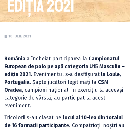
ediția 2021
10 IULIE 2021
România
a încheiat participarea la
Campionatul
European de polo pe apă categoria U15 Masculin –
ediția 2021.
Evenimentul s-a desfășurat
la Loule,
Portugalia
. Șapte jucători legitimați la
CSM
Oradea
, campioni naționali în exercițiu la aceeași
categorie de vârstă, au participat la acest
eveniment.
Tricolorii s-au clasat pe l
ocul al 10-lea din totalul
de 16 formații participant
e. Compatrioții noștri au