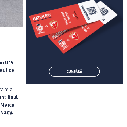
an U15
neul de
care a
unt
Raul
v
Marcu
 Nagy.