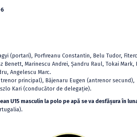
-6
gyi (portari), Porfireanu Constantin, Belu Tudor, Fitero
sz Benett, Marinescu Andrei, Șandru Raul, Tokai Mark,
dru, Angelescu Marc.
ntrenor principal), Băjenaru Eugen (antrenor secund),
aszlo Kari (conducător de delegație).
ean U15 masculin la polo pe apă se va desfășura în luna
rtugalia).