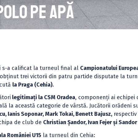
polo pe apă
i
s-a calificat la turneul final al
Campionatului Europe
 obținut trei victorii din patru partide disputate la tur
ecută
la Praga (Cehia).
ători
legitimați la CSM Oradea
, componenți ai echipei 
ală la această categorie de vârstă. Jucătorii orădeni s
cu, Ianis Soponar, Mark Tokai, Benett Bajusz,
respecti
echipa de club de
Christian Șandor, Ivan Fejer și Sandor
ala României U15
la turneul din Cehia: