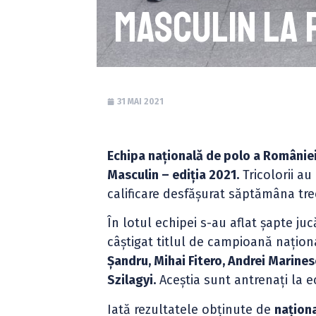
Masculin la 
31 MAI 2021
Echipa națională de polo a Românie
Masculin – ediția 2021.
Tricolorii au
calificare desfășurat săptămâna tr
În lotul echipei s-au aflat șapte juc
câștigat titlul de campioană națion
Șandru, Mihai Fitero, Andrei Marines
Szilagyi.
Aceștia sunt antrenați la 
Iată rezultatele obținute de
națion