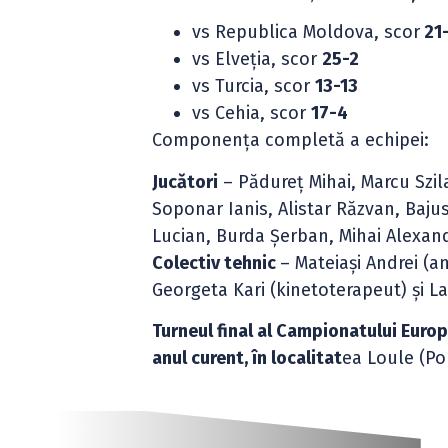
vs Republica Moldova, scor
21
vs Elveția, scor
25-2
vs Turcia, scor
13-13
vs Cehia, scor
17-4
Componența completă a echipei:
Jucători
– Pădureț Mihai, Marcu Szila
Soponar Ianis, Alistar Răzvan, Baju
Lucian, Burda Șerban, Mihai Alexan
Colectiv tehnic
– Mateiași Andrei (a
Georgeta Kari (kinetoterapeut) și L
Turneul final al Campionatului Europ
anul curent, în localitat
ea Loule (Po