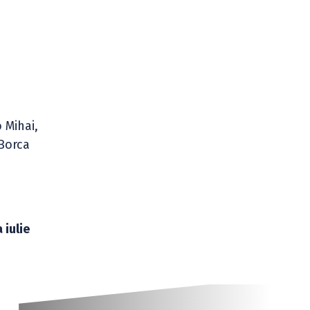
 Mihai,
 Borca
 iulie