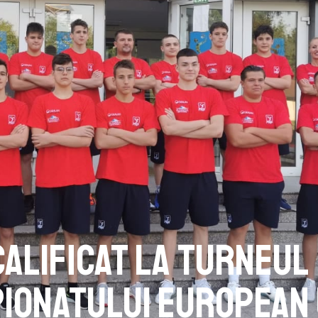
calificat la turneul
pionatului European 