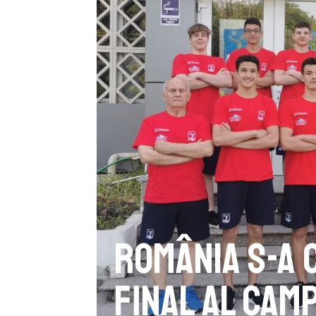
România s-a 
final al Cam