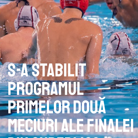
S-a stabilit
programul
primelor două
meciuri ale finalei