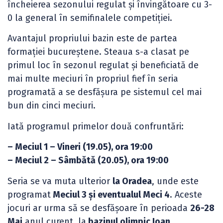
încheierea sezonului regulat și învingătoare cu 3-
0 la general în semifinalele competiției.
Avantajul propriului bazin este de partea
formației bucureștene. Steaua s-a clasat pe
primul loc în sezonul regulat și beneficiată de
mai multe meciuri în propriul fief în seria
programată a se desfășura pe sistemul cel mai
bun din cinci meciuri.
Iată programul primelor două confruntări:
– Meciul 1 – Vineri (19.05), ora 19:00
– Meciul 2 – Sâmbătă (20.05), ora 19:00
Seria se va muta ulterior
la Oradea
, unde este
programat
Meciul 3 și eventualul Meci 4
. Aceste
jocuri ar urma să se desfășoare în perioada
26-28
Mai
anul curent, la
bazinul olimpic Ioan