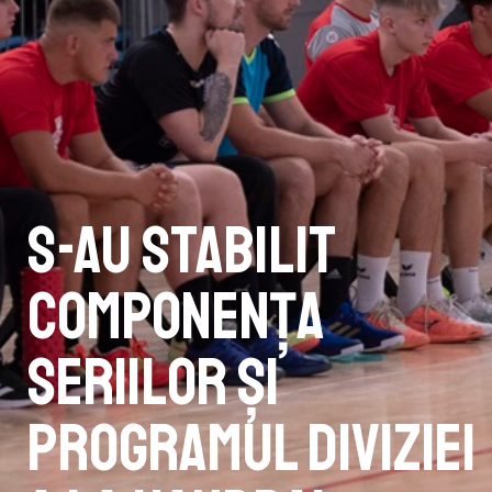
S-au stabilit
componența
seriilor și
programul Diviziei