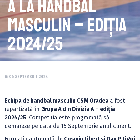
A la handbal
masculin – ediția
2024/25
06 SEPTEMBRIE 2024
Echipa de handbal masculin CSM Oradea
a fost
repartizată în
Grupa A din Divizia A – ediția
2024/25.
Competiția este programată să
demareze pe data de 15 Septembrie anul curent.
Formația antrenată de
Cosmin Liberț și Dan Pițigoi