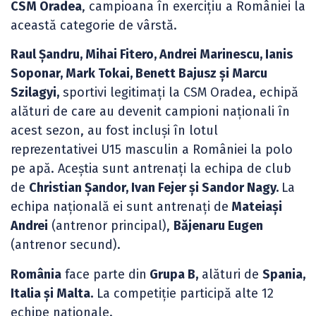
CSM Oradea
, campioana în exercițiu a României la
această categorie de vârstă.
Raul Șandru, Mihai Fitero, Andrei Marinescu, Ianis
Soponar, Mark Tokai, Benett Bajusz și Marcu
Szilagyi,
sportivi legitimați la CSM Oradea, echipă
alături de care au devenit campioni naționali în
acest sezon, au fost incluși în lotul
reprezentativei U15 masculin a României la polo
pe apă. Aceștia sunt antrenați la echipa de club
de
Christian Șandor, Ivan Fejer și Sandor Nagy.
La
echipa națională ei sunt antrenați de
Mateiași
Andrei
(antrenor principal),
Băjenaru Eugen
(antrenor secund).
România
face parte din
Grupa B,
alături de
Spania,
Italia și Malta.
La competiție participă alte 12
echipe naționale.