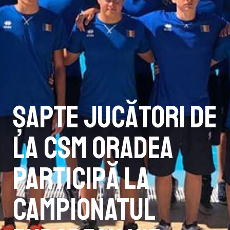
Șapte jucători de
la CSM Oradea
participă la
Campionatul