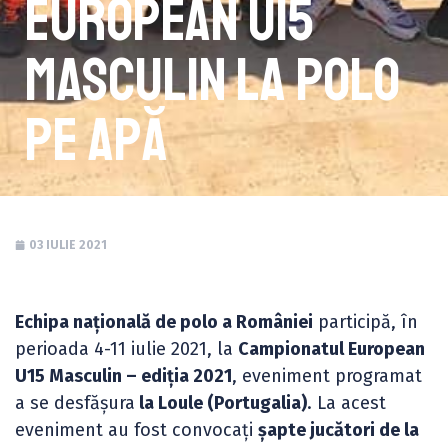
European U15
Masculin la polo
pe apă
03 IULIE 2021
Echipa națională de polo a României
participă, în
perioada 4-11 iulie 2021, la
Campionatul European
U15 Masculin – ediția 2021
, eveniment programat
a se desfășura
la Loule (Portugalia)
. La acest
eveniment au fost convocați
șapte jucători de la