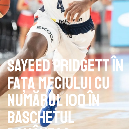
Sayeed Pridgett în
fața meciului cu
numărul 100 în
baschetul