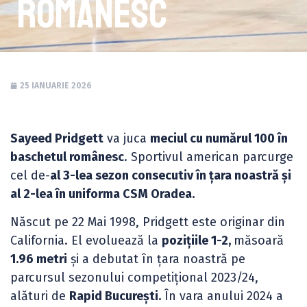
românesc
25 IANUARIE 2026
Sayeed Pridgett
va juca
meciul cu numărul 100 în
baschetul românesc
. Sportivul american parcurge
cel de-
al 3-lea sezon consecutiv în țara noastră și
al 2-lea în uniforma CSM Oradea.
Născut pe 22 Mai 1998, Pridgett este originar din
California. El evoluează la
pozițiile 1-2,
măsoară
1.96 metri
și a debutat în țara noastră pe
parcursul sezonului competițional 2023/24,
alături de
Rapid București.
În vara anului 2024 a