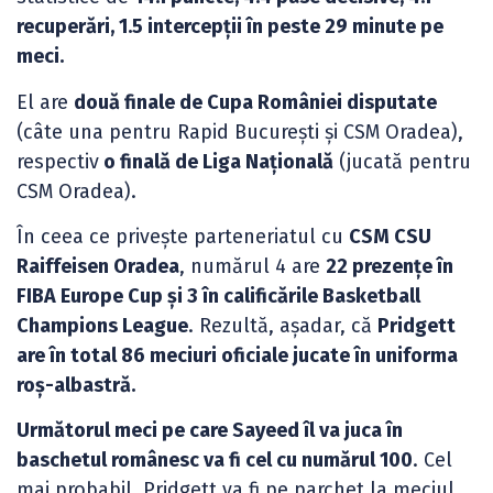
recuperări, 1.5 intercepții în peste 29 minute pe
meci.
El are
două finale de Cupa României disputate
(câte una pentru Rapid București și CSM Oradea),
respectiv
o finală de Liga Națională
(jucată pentru
CSM Oradea).
În ceea ce privește parteneriatul cu
CSM CSU
Raiffeisen Oradea
, numărul 4 are
22 prezențe în
FIBA Europe Cup și 3 în calificările Basketball
Champions League
. Rezultă, așadar, că
Pridgett
are în total 86 meciuri oficiale jucate în uniforma
roș-albastră.
Următorul meci pe care Sayeed îl va juca în
baschetul românesc va fi cel cu numărul 100
. Cel
mai probabil, Pridgett va fi pe parchet la meciul