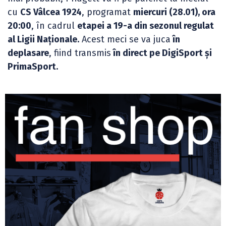
cu
CS Vâlcea 1924
, programat
miercuri (28.01), ora
20:00
, în cadrul
etapei a 19-a din sezonul regulat
al Ligii Naționale.
Acest meci se va juca
în
deplasare
, fiind transmis
în direct pe DigiSport și
PrimaSport.