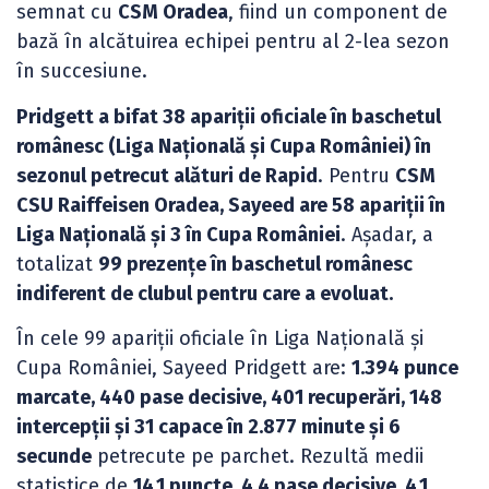
semnat cu
CSM Oradea
, fiind un component de
bază în alcătuirea echipei pentru al 2-lea sezon
în succesiune.
Pridgett a bifat 38 apariții oficiale în baschetul
românesc (Liga Națională și Cupa României) în
sezonul petrecut alături de Rapid
. Pentru
CSM
CSU Raiffeisen Oradea, Sayeed are 58 apariții în
Liga Națională și 3 în Cupa României
. Așadar, a
totalizat
99 prezențe în baschetul românesc
indiferent de clubul pentru care a evoluat.
În cele 99 apariții oficiale în Liga Națională și
Cupa României, Sayeed Pridgett are:
1.394 punce
marcate, 440 pase decisive, 401 recuperări, 148
intercepții și 31 capace în 2.877 minute și 6
secunde
petrecute pe parchet. Rezultă medii
statistice de
14.1 puncte, 4.4 pase decisive, 4.1