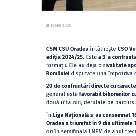
15 MAI 2025
CSM CSU Oradea
întâlnește
CSO Vo
ediția 2024/25
. Este
a 3-a confrunta
formații. Ele au deja o
rivalitate sp
României
disputate una împotriva c
20 de confruntări directe cu caracter
general este
favorabil bihorenilor c
două întâlniri, derulate pe parcurs
În
Liga Națională s-au consemnat 18 c
Oradea a triumfat în 9 din ultimele 
ori în semifinala LNBM de anul trecu