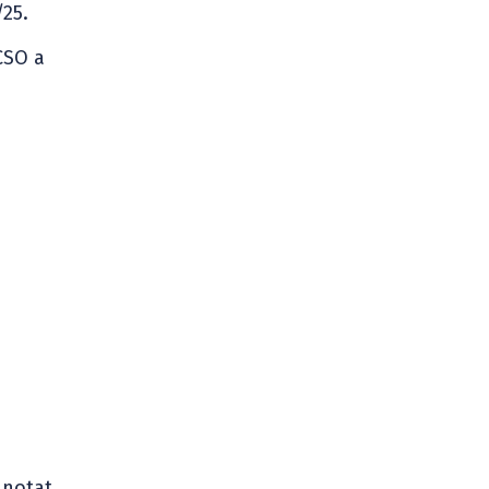
/25.
 CSO a
 notat