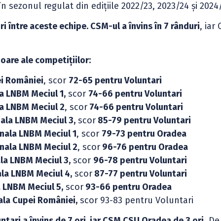
 sezonul regulat din edițiile 2022/23, 2023/24 și 2024
i între aceste echipe. CSM-ul a învins în 7 rânduri
, iar
oare ale competițiilor:
ei României
, scor
72-65 pentru Voluntari
a LNBM Meciul 1,
scor
74-66 pentru Voluntari
a LNBM Meciul 2
, scor
74-66 pentru Voluntari
ala LNBM Meciul 3,
scor
85-79 pentru Voluntari
nala LNBM Meciul 1
, scor
79-73 pentru Oradea
nala LNBM Meciul 2
, scor
96-76 pentru Oradea
la LNBM Meciul 3,
scor
96-78 pentru Voluntari
la LNBM Meciul 4,
scor
87-77 pentru Voluntari
 LNBM Meciul 5,
scor
93-66 pentru Oradea
ala Cupei României,
scor 93-83 pentru Voluntari
tari a învins de 7 ori, iar CSM CSU Oradea de 3 ori
. De