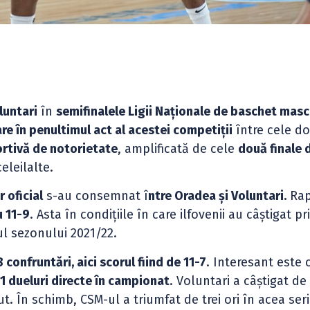
luntari
în
semifinalele Ligii Naționale de baschet masc
re în penultimul act al acestei competiții
între cele d
ortivă de notorietate
, amplificată de cele
două finale 
eleilalte.
 oficial
s-au consemnat î
ntre Oradea și Voluntari.
Rap
u 11-9
. Asta în condițiile în care ilfovenii au câștigat p
ul sezonului 2021/22.
onfruntări, aici scorul fiind de 11-7
. Interesant este 
11 dueluri directe în campionat
. Voluntari a câștigat d
t. În schimb, CSM-ul a triumfat de trei ori în acea seri