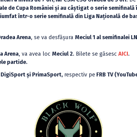
inale de Cupa României și au câștigat o serie semifinală 
riumfat într-o serie semifinală din Liga Națională de b
 Oradea Arena
, se va desfășura
Meciul 1 al semifinalei 
.
ea Arena
, va avea loc
Meciul 2
. Bilete se găsesc
AICI
.
le partide.
 DigiSport și PrimaSport,
respectiv pe
FRB TV (YouTube