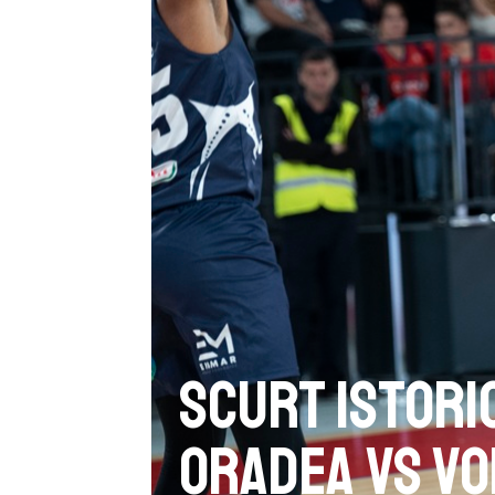
Scurt istori
Oradea vs Vo