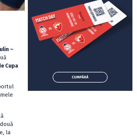
ulin –
ouă
de Cupa
ortul
rimele
că
e două
e, la