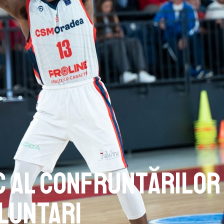
c al confruntărilor
luntari