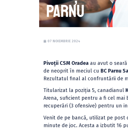
Parnu
07 NOIEMBRIE 2024
Pivoții CSM Oradea
au avut o seară
de neoprit în meciul cu
BC Parnu S
Rezultatul final al confruntării de m
Titularizat la poziția 5, canadianul
K
Arena, suficient pentru a fi cel mai 
recuperări (3 ofensive) pentru un ind
Venit de pe bancă, utilizat pe post 
minute de joc. Acesta a izbutit 16 p