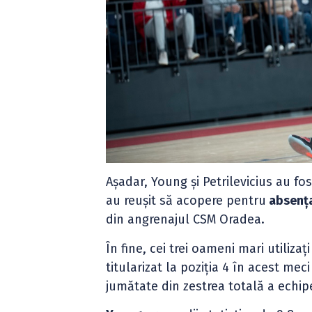
Așadar, Young și Petrilevicius au fost
au reușit să acopere pentru
absența
din angrenajul CSM Oradea.
În fine, cei trei oameni mari utiliza
titularizat la poziția 4 în acest mec
jumătate din zestrea totală a echipe