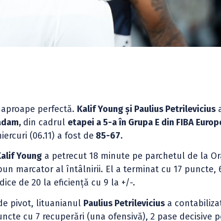
 aproape perfectă.
Kalif Young și Paulius Petrilevicius
a
adam,
din cadrul
etapei a 5-a în Grupa E din FIBA Europ
iercuri (06.11) a fost de
85-67.
alif Young
a petrecut 18 minute pe parchetul de la O
bun marcator al întâlnirii. El a terminat cu 17 puncte, 
ice de 20 la eficiență cu 9 la +/-.
de pivot, lituanianul
Paulius Petrilevicius
a contabiliza
uncte cu 7 recuperări (una ofensivă), 2 pase decisive 