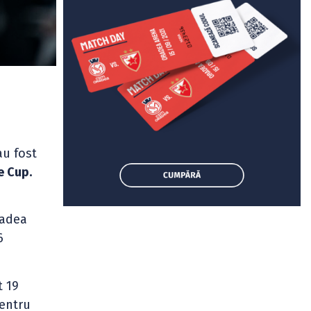
u fost
e Cup.
radea
6
t 19
pentru