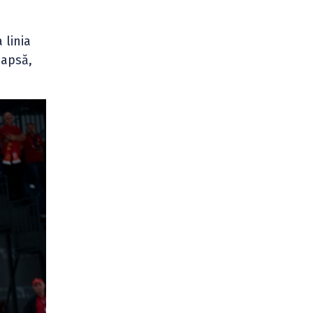
 linia
eapsă,