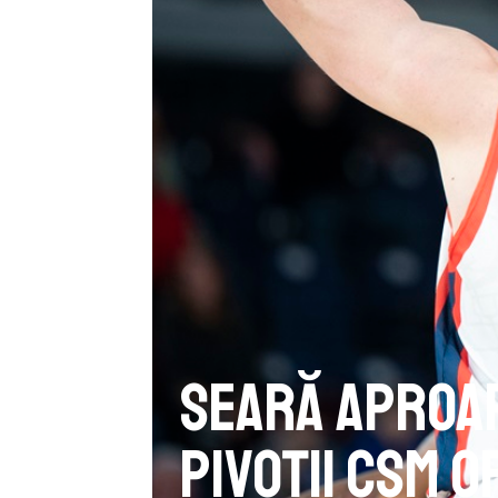
Seară aproa
pivoții CSM O