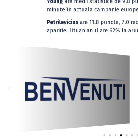
Young
are medii statistice de 9.8 pun
minute în actuala campanie europea
Petrilevicius
are 11.8 puncte, 7.0 rec
apariție. Lituanianul are 62% la aru