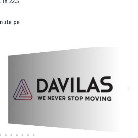
 în 22.5
minute pe