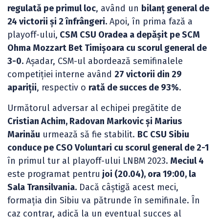
regulată pe primul loc
, având un
bilanț general de
24 victorii și 2 înfrângeri.
Apoi, în prima fază a
playoff-ului,
CSM CSU Oradea a depășit pe SCM
Ohma Mozzart Bet Timișoara cu scorul general de
3-0.
Așadar, CSM-ul abordează semifinalele
competiției interne având
27 victorii din 29
apariții
, respectiv o
rată de succes de 93%
.
Următorul adversar al echipei pregătite de
Cristian Achim, Radovan Markovic și Marius
Marinău
urmează să fie stabilit.
BC CSU Sibiu
conduce pe CSO Voluntari cu scorul general de 2-1
în primul tur al playoff-ului LNBM 2023.
Meciul 4
este programat pentru
joi (20.04), ora 19:00, la
Sala Transilvania.
Dacă câștigă acest meci,
formația din Sibiu va pătrunde în semifinale. În
caz contrar, adică la un eventual succes al