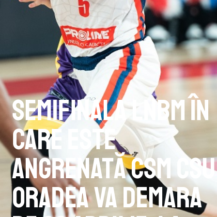
Semifinala LNBM în
care este
angrenată CSM CSU
Oradea va demara