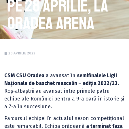
pe 28 Aprilie, la
Oradea Arena
20 APRILIE 2023
CSM CSU Oradea
a avansat în
semifinalele Ligii
Naționale de baschet masculin – ediția 2022/23.
Roș-albaștrii au avansat între primele patru
echipe ale României pentru a 9-a oară în istorie și
a 7-a în succesiune.
Parcursul echipei în actualul sezon competițional
este remarcabil. Echipa orădeană
a terminat faza